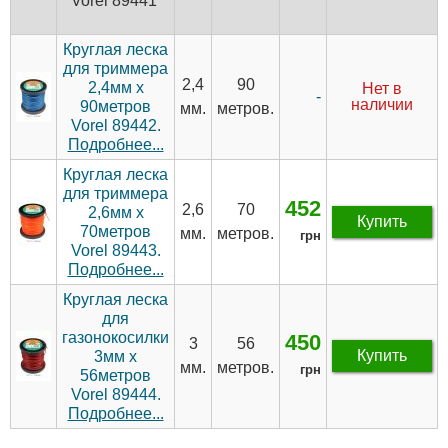
Vorel 89441
Круглая леска
для триммера
2,4
90
2,4мм х
Нет в
-
наличии
90метров
мм.
метров.
Vorel 89442.
Подробнее...
Круглая леска
для триммера
452
2,6
70
2,6мм х
Купить
70метров
мм.
метров.
грн
Vorel 89443.
Подробнее...
Круглая леска
для
газонокосилки
450
3
56
Купить
3мм х
мм.
метров.
грн
56метров
Vorel 89444.
Подробнее...