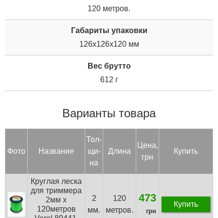
120 метров.
Габариты упаковки
126x126x120 мм
Вес брутто
612 г
Варианты товара
Тол­
Цена,
Фото
Название
щи­
Дли­на
Купить
грн
на
Круглая леска
для триммера
473
2
120
2мм х
Купить
120метров
мм.
метров.
грн