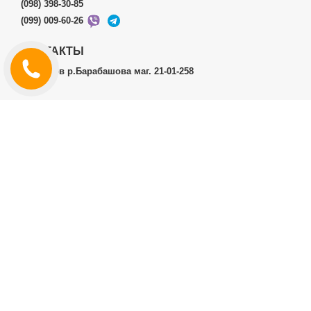
(098) 398-30-85
(099) 009-60-26
КОНТАКТЫ
г.Харьков р.Барабашова маг. 21-01-258
ЛИЧНЫЙ КАБИНЕТ
История заказов
Личный Кабинет
ДОПОЛНИТЕЛЬНО
Производители (бренды)
ИНФОРМАЦИЯ
Контакты
Доставка и оплата
Договор публичной оферты