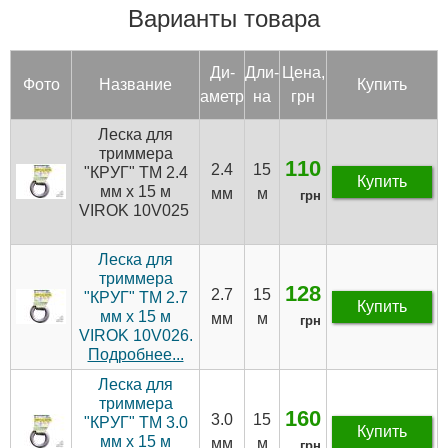
Варианты товара
Ди­
Дли­
Цена,
Фото
Название
Купить
аметр
на
грн
Леска для
триммера
110
2.4
15
"КРУГ" TM 2.4
Купить
мм x 15 м
мм
м
грн
VIROK 10V025
Леска для
триммера
128
2.7
15
"КРУГ" TM 2.7
Купить
мм x 15 м
мм
м
грн
VIROK 10V026.
Подробнее...
Леска для
триммера
160
3.0
15
"КРУГ" TM 3.0
Купить
мм x 15 м
мм
м
грн