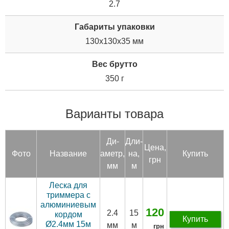
2.7
Габариты упаковки
130x130x35 мм
Вес брутто
350 г
Варианты товара
Ди­
Дли­
Цена,
Фото
Название
аметр,
на,
Купить
грн
мм
м
Леска для
триммера с
алюминиевым
120
2.4
15
кордом
Купить
Ø2.4мм 15м
мм
м
грн