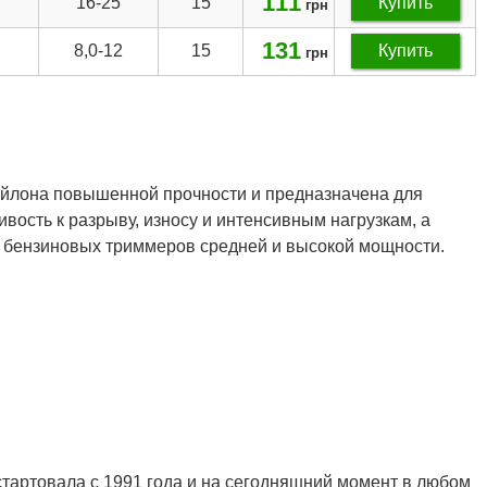
111
16-25
15
Купить
грн
131
8,0-12
15
Купить
грн
ейлона повышенной прочности и предназначена для
вость к разрыву, износу и интенсивным нагрузкам, а
и бензиновых триммеров средней и высокой мощности.
 стартовала с 1991 года и на сегодняшний момент в любом