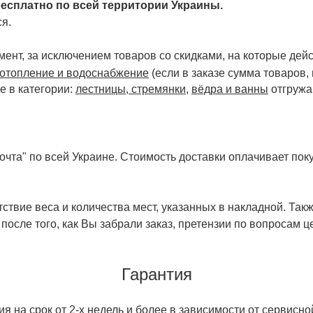
есплатно по всей территории Украины.
я.
ент, за исключением товаров со скидками, на которые дейст
отопление и водоснабжение
(если в заказе сумма товаров,
е в категории:
лестницы, стремянки
,
вёдра и ванны
отгружа
чта" по всей Украине. Стоимость доставки оплачивает поку
ствие веса и количества мест, указанных в накладной. Так
 после того, как Вы забрали заказ, претензии по вопросам ц
Гарантия
 на срок от 2-х недель и более в зависимости от сервисно