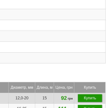
Ди­аметр, мм
Дли­на, м
Цена, грн
Купить
92
12,0-20
15
Купить
грн