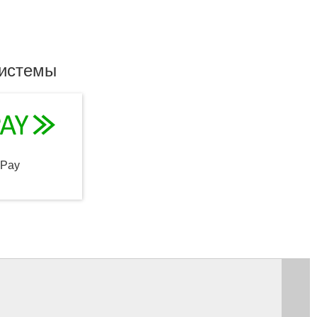
системы
qPay