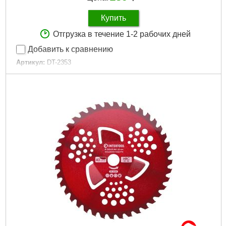
Купить
Отгрузка в течение 1-2 рабочих дней
Добавить к сравнению
Артикул:
DT-2353
Код товара:
29.21.04
Размеры:
228х25,4х1,8 мм
Совместимость:
триммеры, мотокосы
Габариты упаковки:
230x230x5 мм
Вес брутто:
610 г
Подробнее...