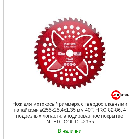
Размеры:
255х25,4х1,35 мм
Совместимость:
мотокосы, триммеры
Габариты упаковки:
265x270x10 мм
Вес брутто:
500 г
Подробнее...
Нож для мотокосы/триммера с твердосплавными
напайками ø255x25.4x1.35 мм 40T, HRC 82-86, 4
подрезных лопасти, анодированное покрытие
INTERTOOL DT-2355
В наличии