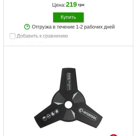
219
Цена:
грн
Купить
Отгрузка в течение 1-2 рабочих дней
Добавить к сравнению
Артикул:
DT-2355
Код товара:
29.21.06
Совместимость:
мотокосы, триммеры
Размеры:
255х25,4х1,35 мм
Габариты упаковки:
260x260x10 мм
Вес брутто:
500 г
Подробнее...