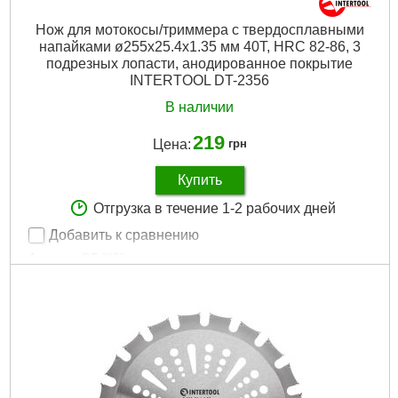
Нож для мотокосы/триммера с твердосплавными
напайками ø255x25.4x1.35 мм 40T, HRC 82-86, 3
подрезных лопасти, анодированное покрытие
INTERTOOL DT-2356
В наличии
219
Цена:
грн
Купить
Отгрузка в течение 1-2 рабочих дней
Добавить к сравнению
Артикул:
DT-2356
Код товара:
29.21.07
Совместимость:
триммеры, мотокосы
Размеры:
255х25,4х1,35 мм
Габариты упаковки:
260x260x5 мм
Вес брутто:
560 г
Подробнее...