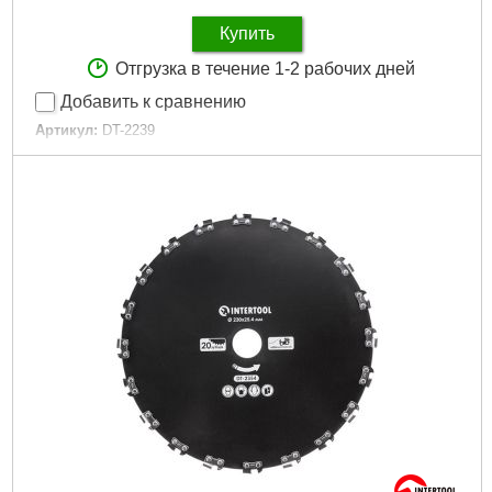
Купить
Отгрузка в течение 1-2 рабочих дней
Добавить к сравнению
Артикул:
DT-2239
Код товара:
10.07.29
Совместимость:
мотокосы, триммеры
Размеры:
255х25.4 мм
Габариты упаковки:
260x260x5 мм
Вес брутто:
330 г
Подробнее...