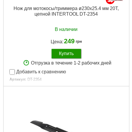
Нож для мотокосы/триммера ø230x25.4 мм 20T,
цепной INTERTOOL DT-2354
В наличии
249
Цена:
грн
Купить
Отгрузка в течение 1-2 рабочих дней
Добавить к сравнению
Артикул:
DT-2354
Код товара:
29.21.05
Размеры:
230х25,4 мм
Совместимость:
мотокосы, триммеры
Габариты упаковки:
250x250x5 мм
Вес брутто:
580 г
Подробнее...