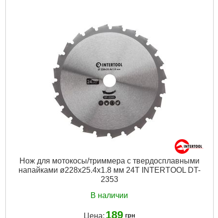
Совместимость:
DT-2265
Габариты упаковки:
400x51x20 мм
Вес брутто:
250 г
Подробнее...
Нож для мотокосы/триммера с твердосплавными
напайками ø228x25.4x1.8 мм 24T INTERTOOL DT-
2353
В наличии
189
Цена:
грн