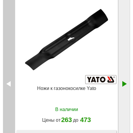
Ножи к газонокосилке Yato
Пила
В наличии
263
473
Цены от
до