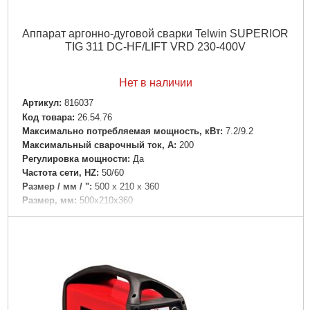
Аппарат аргонно-дуговой сварки Telwin SUPERIOR
TIG 311 DC-HF/LIFT VRD 230-400V
Нет в наличии
Артикул:
816037
Код товара:
26.54.76
Максимально потребляемая мощность, кВт:
7.2/9.2
Максимальный сварочный ток, А:
200
Регулировка мощности:
Да
Частота сети, HZ:
50/60
Размер / мм / ":
500 x 210 x 360
Размер, мм:
500x210x360
Гарантия, мес.:
12
Напряжение:
220
Подробнее...