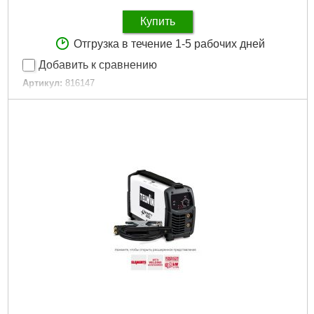
Купить
Отгрузка в течение 1-5 рабочих дней
Добавить к сравнению
Артикул:
816147
Код товара:
26.60.59
Максимальный сварочный ток, А:
27
Регулировка мощности:
Да
Частота сети, HZ:
50/60
Размер / мм / ":
47*26*37.8
Размер, мм:
47*26*37.8
Гарантия, мес.:
12
Мощность, кВт:
4.5
Напряжение:
220
Подробнее...