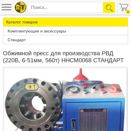
0
Каталог товаров
Комплектующие и аксессуары
Стандарт
Oбжимнoй пpecc для пpoизвoдcтвa PBД
(220B, 6-51мм, 560т) HHCM0068 CTAHДAPT