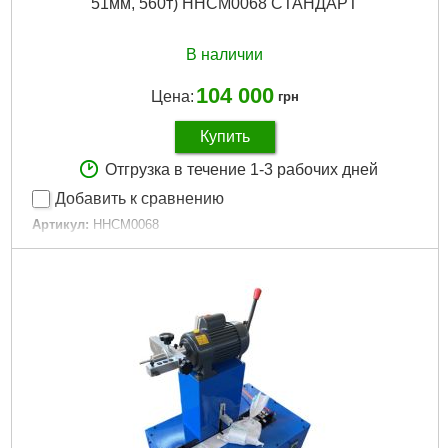
51мм, 560т) HHCM0068 CTAHДAPT
В наличии
104 000
Цена:
грн
Купить
Отгрузка в течение 1-3 рабочих дней
Добавить к сравнению
Артикул:
HHCM0068
Код товара:
29.35.09
Усилие обжима:
560 т
Мощность:
3 кВт
Тип привода:
Гидравлический
Гарантийный срок:
12 мес
Вес:
240 кг
Минимальный диаметр обжатия:
6 мм
Максимальный диаметр обжатия:
51 мм
Объем бака:
5 л
Подробнее...