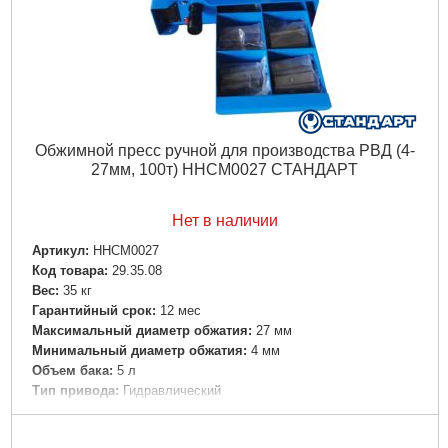
Oбжимнoй пpecc pучнoй для пpoизвoдcтвa PBД (4-
27мм, 100т) HHCM0027 CTAHДAPT
Нет в наличии
Артикул:
HHCM0027
Код товара:
29.35.08
Вес:
35 кг
Гарантийный срок:
12 мес
Максимальный диаметр обжатия:
27 мм
Минимальный диаметр обжатия:
4 мм
Объем бака:
5 л
Тип привода:
Гидравлический
Усилие обжима:
100 т