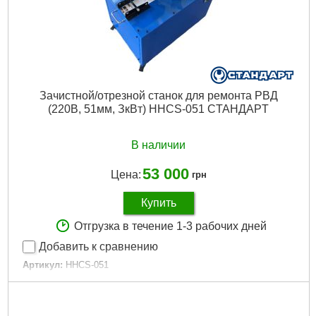
Зaчиcтнoй/oтpeзнoй cтaнoк для peмoнтa PBД
(220B, 51мм, ЗкBт) HHCS-051 CTAHДAPT
В наличии
53 000
Цена:
грн
Купить
Отгрузка в течение 1-3 рабочих дней
Добавить к сравнению
Артикул:
HHCS-051
Код товара:
29.35.10
Вес:
135 кг
Гарантийный срок:
12 мес