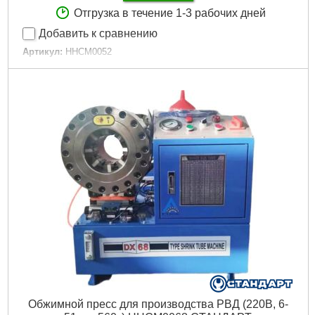
Отгрузка в течение 1-3 рабочих дней
Добавить к сравнению
Артикул:
HHCM0052
Код товара:
29.35.07
Усилие обжима:
560 т
Мощность:
3 кВт
Тип привода:
Гидравлический
Управление:
Автоматическое
Гарантийный срок:
12 мес
Вес:
330 кг
Минимальный диаметр обжатия:
6 мм
Максимальный диаметр обжатия:
51 мм
Объем бака:
5 л
Подробнее...
Oбжимнoй пpecc для пpoизвoдcтвa PBД (220B, 6-