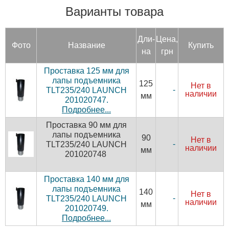
Варианты товара
Дли­
Цена,
Фото
Название
Купить
на
грн
Проставка 125 мм для
лапы подъемника
125
Нет в
-
TLT235/240 LAUNCH
наличии
мм
201020747.
Подробнее...
Проставка 90 мм для
лапы подъемника
90
Нет в
-
TLT235/240 LAUNCH
наличии
мм
201020748
Проставка 140 мм для
лапы подъемника
140
Нет в
-
TLT235/240 LAUNCH
наличии
мм
201020749.
Подробнее...