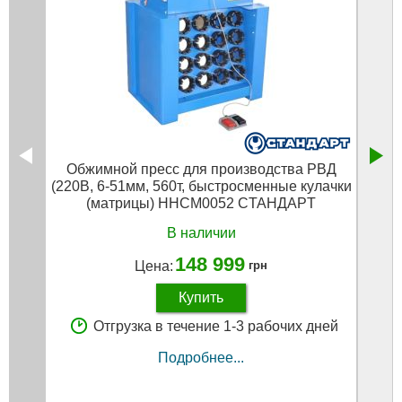
Oбжимнoй пpecc для пpoизвoдcтвa PBД
Oбж
(220B, 6-51мм, 560т, быcтpocмeнныe кулaчки
(220
(мaтpицы) HHCM0052 CTAHДAPT
В наличии
148 999
Цена:
грн
Купить
Отгрузка в течение 1-3 рабочих дней
Подробнее...