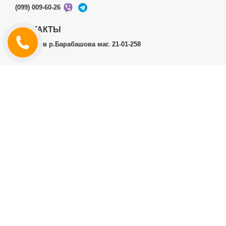
(099) 009-60-26
КОНТАКТЫ
г.Харьков р.Барабашова маг. 21-01-258
ЛИЧНЫЙ КАБИНЕТ
История заказов
Личный Кабинет
ДОПОЛНИТЕЛЬНО
Производители (бренды)
ИНФОРМАЦИЯ
Контакты
Доставка и оплата
Договор публичной оферты