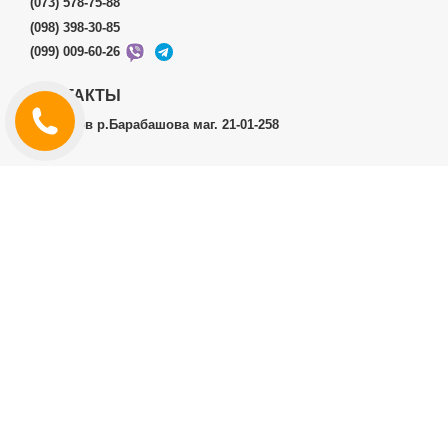
(073) 578-75-88
(098) 398-30-85
(099) 009-60-26
КОНТАКТЫ
г.Харьков р.Барабашова маг. 21-01-258
ЛИЧНЫЙ КАБИНЕТ
История заказов
Личный Кабинет
ДОПОЛНИТЕЛЬНО
Производители (бренды)
ИНФОРМАЦИЯ
Контакты
Доставка и оплата
Договор публичной оферты