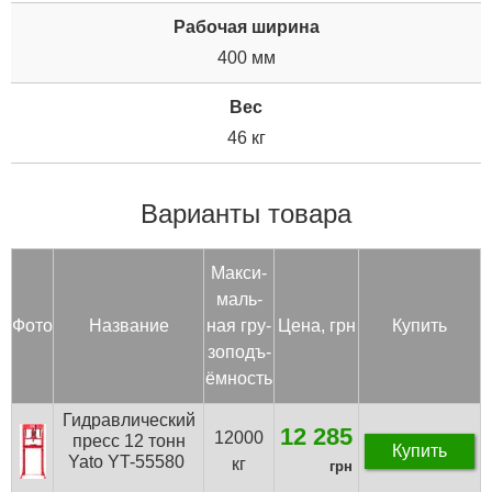
Рабочая ширина
400 мм
Вес
46 кг
Варианты товара
Мак­си­
маль­
Фото
Название
ная гру­
Цена, грн
Купить
зоподъ­
ём­ность
Гидравлический
12 285
12000
пресс 12 тонн
Купить
Yato YT-55580
кг
грн