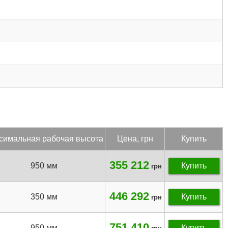
си­маль­ная ра­бочая вы­сота
Цена, грн
Купить
355 212
950 мм
Купить
грн
446 292
350 мм
Купить
грн
751 410
950 мм
Купить