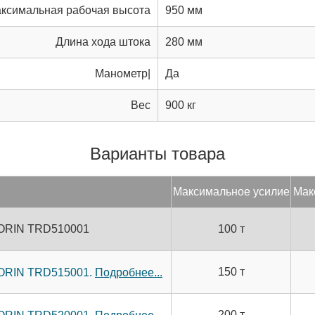
ксимальная рабочая высота
950 мм
Длина хода штока
280 мм
Манометр|
Да
Вес
900 кг
Варианты товара
Мак­си­маль­ное уси­лие
Мак­
 TORIN TRD510001
100 т
150 т
TORIN TRD515001.
Подробнее...
200 т