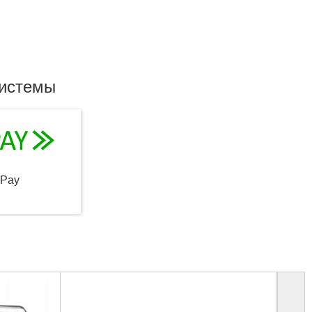
системы
qPay