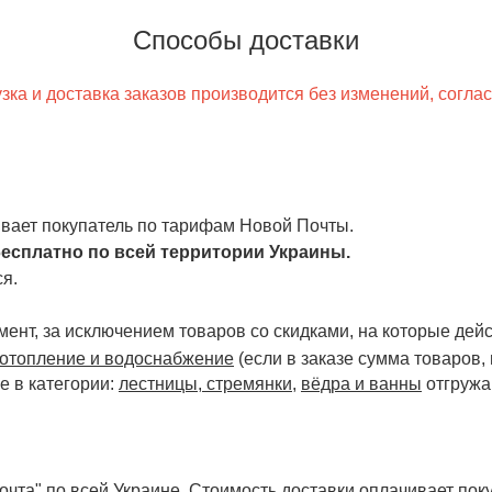
Способы доставки
ка и доставка заказов производится без изменений, согла
чивает покупатель по тарифам Новой Почты.
есплатно по всей территории Украины.
я.
ент, за исключением товаров со скидками, на которые дейст
отопление и водоснабжение
(если в заказе сумма товаров,
е в категории:
лестницы, стремянки
,
вёдра и ванны
отгружа
чта" по всей Украине. Стоимость доставки оплачивает поку