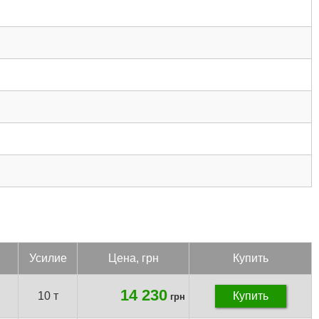
Уси­лие
Цена, грн
Купить
14 230
10 т
Купить
грн