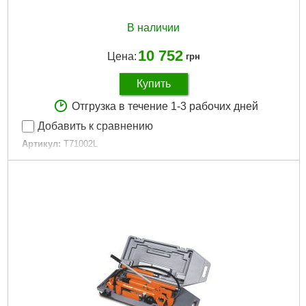
В наличии
10 752
Цена:
грн
Купить
Отгрузка в течение 1-3 рабочих дней
Добавить к сравнению
Артикул:
T71002L
Код товара:
22.95.97
Усилие гидроцилиндра:
10 т
Ход штока:
150 мм
Размеры:
940x440x220 мм
Вес нетто:
27 кг
Усилие:
10т
Подробнее...