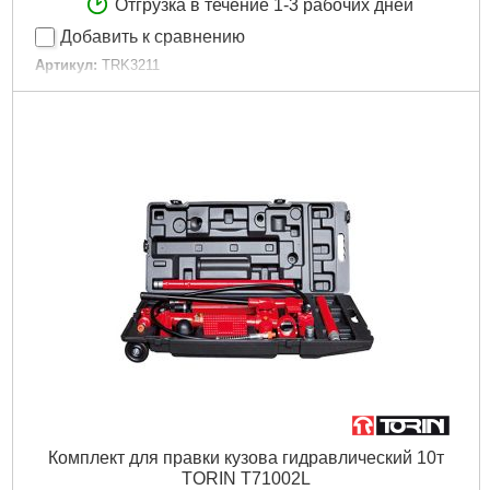
Отгрузка в течение 1-3 рабочих дней
Добавить к сравнению
Артикул:
TRK3211
Код товара:
15.06.15
Усилие:
1 тонна
Ход штока:
150 мм
Габаритные размеры:
712х287х185 мм
Вес:
25 кг
Подробнее...
Комплект для правки кузова гидравлический 10т
TORIN T71002L