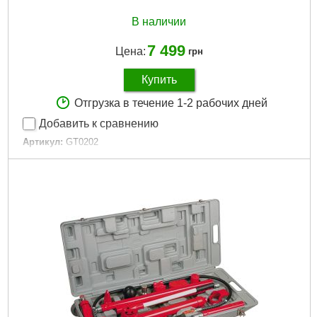
В наличии
7 499
Цена:
грн
Купить
Отгрузка в течение 1-2 рабочих дней
Добавить к сравнению
Артикул:
GT0202
Код товара:
10.04.82
Ход штока:
130 мм
Tип:
распорки гидравлические
Максимальная нагрузка:
10 т
Габариты упаковки:
740x400x180 мм
Вес брутто:
28,000 г
Подробнее...