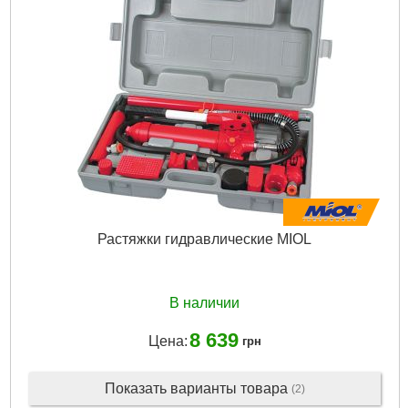
пята, плунжерная пята, расщепленный колпачок, зубчатый
колпачок, соединение с внешней резьбой, удлинители, пласти
Усилие:
10 т
Удлинители:
4 шт.
Габариты упаковки:
1020x470x210 мм
Вес брутто:
38,000 г
Подробнее...
Растяжки гидравлические MIOL
В наличии
8 639
Цена:
грн
Показать варианты товара
(2)