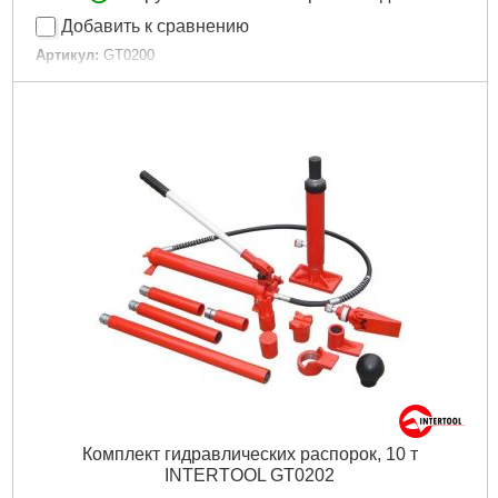
Добавить к сравнению
Артикул:
GT0200
Код товара:
10.04.81
Tип:
распорки гидравлические
Максимальная нагрузка:
4 т
Ход штока:
130 мм
Габариты упаковки:
560x300x180 мм
Вес брутто:
17,200 г
Подробнее...
Комплект гидравлических распорок, 10 т
INTERTOOL GT0202