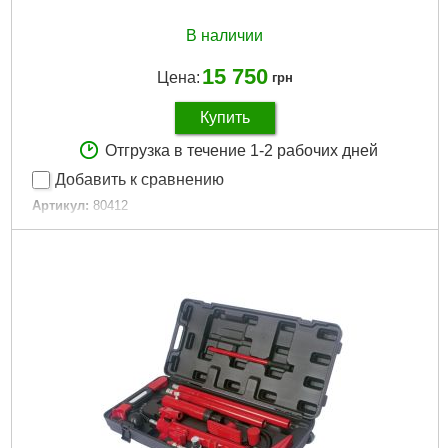
В наличии
15 750
Цена:
грн
Купить
Отгрузка в течение 1-2 рабочих дней
Добавить к сравнению
Артикул:
80412
Код товара:
20.94.52
EAN:
5906083804120
Вес брутто (кг):
36.0000
Master Carton MC:
1
Pal:
15
Сила [кг]:
10000
Количество элементов [шт.]:
12
Подробнее...