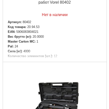
работ Vorel 80402
Нет в наличии
Артикул:
80402
Код товара:
20.94.53
EAN:
5906083804021
Вес брутто (кг):
20.0000
Master Carton MC:
1
Pal:
24
Сила [кг]:
4000
Количество элементов [шт.]:
12
Подробнее...