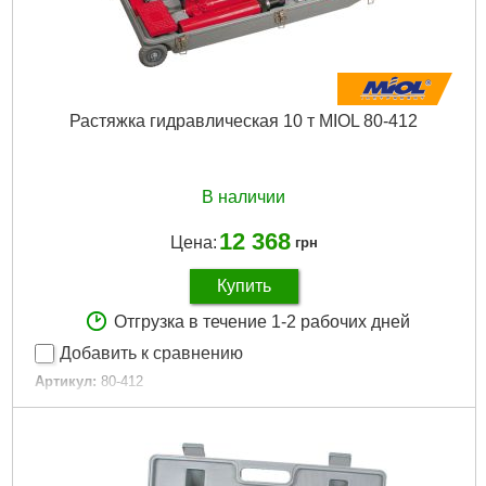
Растяжка гидравлическая 10 т MIOL 80-412
В наличии
12 368
Цена:
грн
Купить
Отгрузка в течение 1-2 рабочих дней
Добавить к сравнению
Артикул:
80-412
Код товара:
10.43.51
Состав набора:
ручной насос, гидравлический шланг,
цилиндрический плунжер, резиновая головка, базовая
пластина, 90° V-база, растягивающий клин,растягивающая