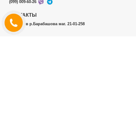
(099) 009-60-26
КОНТАКТЫ
г.Харьков р.Барабашова маг. 21-01-258
ЛИЧНЫЙ КАБИНЕТ
История заказов
Личный Кабинет
ДОПОЛНИТЕЛЬНО
Производители (бренды)
ИНФОРМАЦИЯ
Контакты
Доставка и оплата
Договор публичной оферты