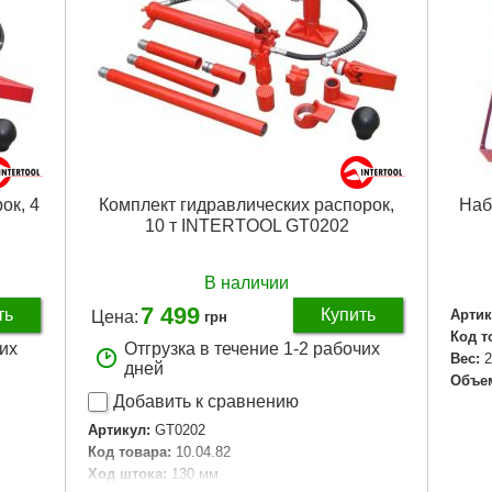
ок, 4
Комплект гидравлических распорок,
Наб
10 т INTERTOOL GT0202
В наличии
7 499
ть
Купить
Артик
Цена:
грн
Код т
чих
Отгрузка в течение 1-2 рабочих
Вес:
2
дней
Объе
Добавить к сравнению
Артикул:
GT0202
Код товара:
10.04.82
Ход штока:
130 мм