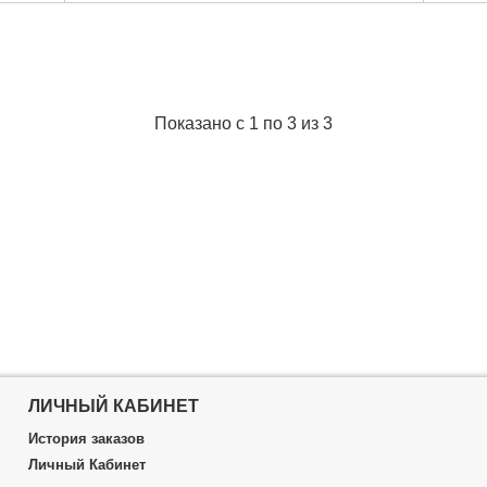
Tип:
распорки гидравлические
Максимальная нагрузка:
10 т
Габариты упаковки:
740x400x180 мм
Вес брутто:
28,000 г
Подробнее...
Показано с 1 по 3 из 3
ЛИЧНЫЙ КАБИНЕТ
История заказов
Личный Кабинет