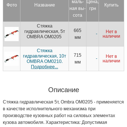
маль­
Цена,
Фото
Название
Купить
ная вы­
грн
сота
Стяжка
665
гидравлическая, 5т
Нет в
-
наличии
OMBRA OM0205
мм
Стяжка
715
гидравлическая, 10т
Нет в
-
наличии
OMBRA OM0210.
мм
Подробнее...
Описание
Стяжка гидравлическая 5т, Ombra OM0205 - применяется
в качестве исполнительного механизма при
производстве кузовных работ на силовых элементах
кузова автомобиля. Характеристика: Допустимая