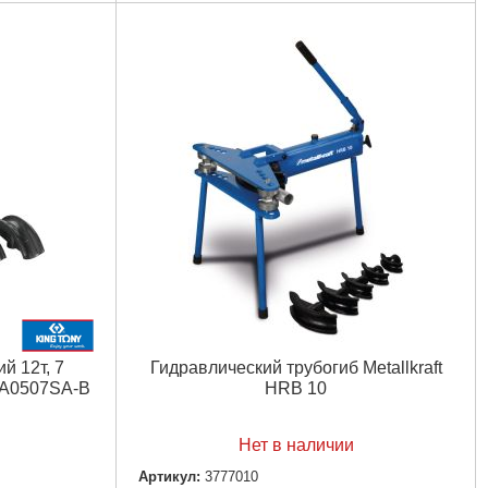
Подробнее...
,75 мм; 33,5
 мм; 88,5 мм
35 мм
й 12т, 7
Гидравлический трубогиб Metallkraft
CA0507SA-B
HRB 10
Нет в наличии
Артикул:
3777010