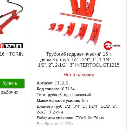
16 т TORIN
Трубогиб гидравлический 15 т,
диаметр труб: 1/2"; 3/4", 1", 1-1/4", 1-
1/2", 2", 2-1/2", 3" INTERTOOL GT1215
Нет в наличии
Купить
Артикул:
GT1215
Код товара:
10.71.84
3 рабочих
Tип:
трубогиб гидравлический
Максимальное усилие:
15 т
Диаметр труб:
1/2"; 3/4"; 1"; 1-1/4"; 1-1/2''; 2'';
2-1/2''; 3'' дюйм
Габариты упаковки:
700x610x170 мм
Вес брутто:
54,000 г