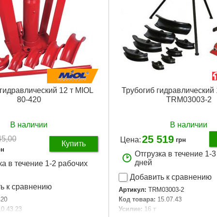
гидравлический 12 т MIOL
Трубогиб гидравлический 
80-420
TRM03003-2
В наличии
В наличии
25 519
45,00
Цена:
грн
Купить
рн
Отгрузка в течение 1-
дней
ка в течение 1-2 рабочих
Добавить к сравнению
ь к сравнению
Артикул:
TRM03003-2
420
Код товара:
15.07.43
10.43.23
Усилие:
16 т