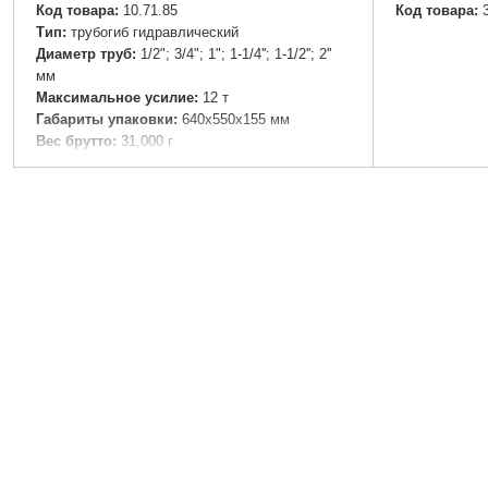
Код товара:
10.71.85
Код товара:
Tип:
трубогиб гидравлический
Диаметр труб:
1/2"; 3/4"; 1"; 1-1/4''; 1-1/2''; 2''
мм
Максимальное усилие:
12 т
Габариты упаковки:
640x550x155 мм
Вес брутто:
31,000 г
Подробнее...