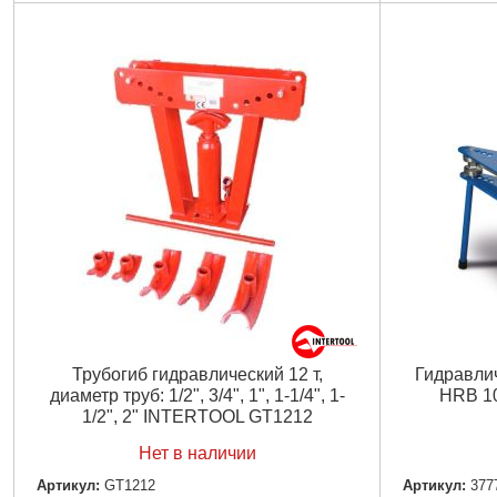
Усилие:
12 т
Ход штока:
315 мм
Высота труб
Размеры колодок:
12,7 мм; 19 мм; 25,4 мм;
Дополнитель
31,75 мм; 38 мм; 50,8 мм; 63,2 мм; 76,2 мм
диаметром:
Насадки:
1/2"-3"
Габариты уп
Габариты упаковки:
770x370x200 мм
Вес брутто:
3
Вес брутто:
63,000 г
Подробнее...
Трубогиб гидравлический 12 т,
Гидравлич
диаметр труб: 1/2", 3/4", 1", 1-1/4", 1-
HRB 1
1/2", 2" INTERTOOL GT1212
Нет в наличии
Артикул:
GT1212
Артикул:
377