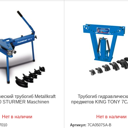
Ход штока:
285 мм
огиба:
232 мм
Размеры колодок:
21,25 мм; 26
ные насадки для труб
мм; 42,25 мм; 48 мм; 60 мм; 75,5
1/2", 3/4", 1", 1-1/4", 1-1/2", 2"
Габариты упаковки:
770х360х2
аковки:
560x610x190 мм
Вес:
72 кг
7,300 г
Насадки:
3/4"-3,5"
Подробнее...
Подробнее...
еский трубогиб Metallkraft
Трубогиб гидравлически
0 STURMER Maschinen
предметов KING TONY 7
Нет в наличии
Нет в наличии
7010
Артикул:
7CA0507SA-B