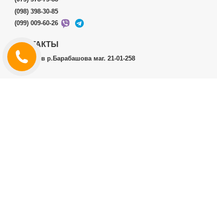
(098) 398-30-85
(099) 009-60-26
КОНТАКТЫ
г.Харьков р.Барабашова маг. 21-01-258
ЛИЧНЫЙ КАБИНЕТ
История заказов
Личный Кабинет
ДОПОЛНИТЕЛЬНО
Производители (бренды)
ИНФОРМАЦИЯ
Контакты
Доставка и оплата
Договор публичной оферты