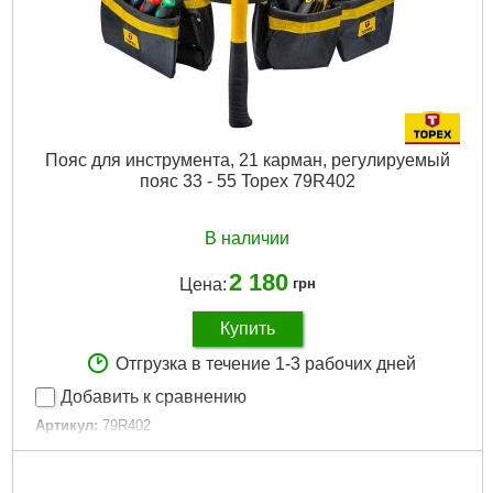
Пояс для инструмента, 21 карман, регулируемый
пояс 33 - 55 Topex 79R402
В наличии
2 180
Цена:
грн
Купить
Отгрузка в течение 1-3 рабочих дней
Добавить к сравнению
Артикул:
79R402
Код товара:
17.30.57
Габариты упаковки:
360x350x75 мм
Вес брутто:
1,257 г