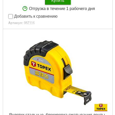
Купить
Отгрузка в течение 1 рабочего дня
Добавить к сравнению
Артикул:
98Z116
Код товара:
17.31.21
EAN:
5902062981158
Длина после закрытия:
125 mm
Количество функций:
11 шт
Держатель:
металлический
Габариты упаковки:
180x130x20 мм
Вес брутто:
125 г
Подробнее...
Рулетки стальные, блокировка сматывания ленты,