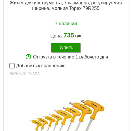
Жилет для инструмента, 7 карманов, регулируемая
ширина, молния Topex 79R255
В наличии
735
Цена:
грн
Купить
Отгрузка в течение 1 рабочего дня
Добавить к сравнению
Артикул:
79R255
Код товара:
17.30.52
EAN:
5902062792556
Количество карманов:
7 шт
Количество держателей для молотков:
1 шт
Материал, из которого изготовлен продукт:
Пластик
Габариты упаковки:
305x270x60 мм
Вес брутто:
495 г
Подробнее...