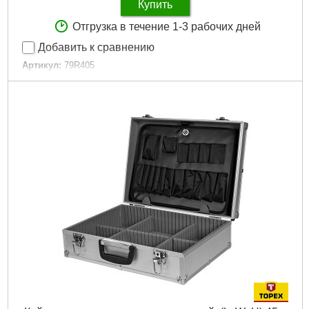
Купить
Отгрузка в течение 1-3 рабочих дней
Добавить к сравнению
Артикул:
79R405
Код товара:
17.30.58
Количество карманов:
11 шт
Количество держателей для молотков:
1 шт
Габариты упаковки:
500x210x60 мм
Вес брутто:
390 г
Подробнее...