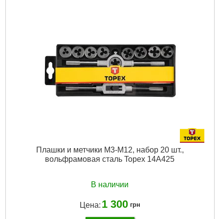
Дальность измерения:
0,1 - 9999 м
Габариты упаковки:
710x170x80 мм
Вес брутто:
1,184 г
Подробнее...
Плашки и метчики M3-M12, набор 20 шт.,
вольфрамовая сталь Topex 14A425
В наличии
1 300
Цена:
грн