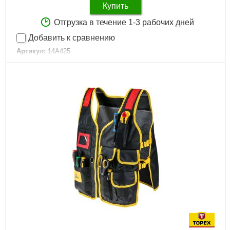
Купить
Отгрузка в течение 1-3 рабочих дней
Добавить к сравнению
Артикул:
14A425
Код товара:
17.30.21
Размеры:
M3-M12
Количество:
20 шт.
Габариты упаковки:
240x110x20 мм
Вес брутто:
720 г
Подробнее...