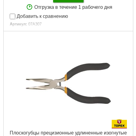
Отгрузка в течение 1 рабочего дня
Добавить к сравнению
Артикул:
07A307
Код товара:
17.30.46
Размер:
50 мм
Ширина:
75 мм
Ширина губок:
75 mm
Габариты упаковки:
240x80x125 мм
Вес брутто:
842 г
Подробнее...
Плоскогубцы прецизионные удлиненные изогнутые