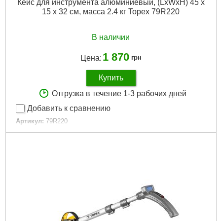
Кейс для инструмента алюминиевый, (LxWxH) 45 x
15 x 32 см, масса 2.4 кг Topex 79R220
В наличии
1 870
Цена:
грн
Купить
Отгрузка в течение 1-3 рабочих дней
Добавить к сравнению
Артикул:
79R220
Код товара:
17.30.97
Высота:
32 см
Длина:
45 см
Ширина:
15 см
Габариты упаковки:
470x350x170 мм
Вес брутто:
3,000 г
Подробнее...