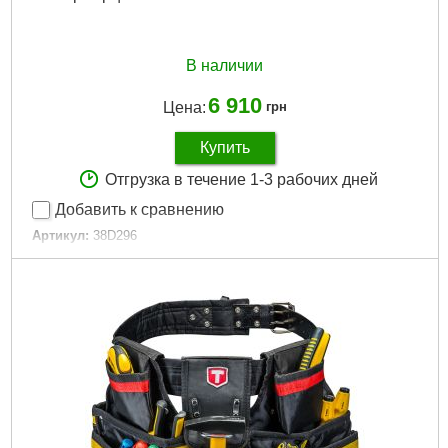
В наличии
6 910
Цена:
грн
Купить
Отгрузка в течение 1-3 рабочих дней
Добавить к сравнению
Артикул:
38D296
Код товара:
17.26.97
Тип:
набор насадок торцевых
Материал:
хромованадиевая сталь
Присоединительный квадрат, "(дюйм):
3/4”
Количество в наборе, шт:
20
Габариты упаковки:
540x160x90 мм
Вес брутто:
14,300 г
Подробнее...