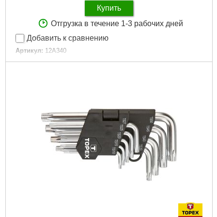
Купить
Отгрузка в течение 1-3 рабочих дней
Добавить к сравнению
Артикул:
12A340
Код товара:
17.30.30
Длина:
4000 мм
Ширина:
25 мм
Габариты упаковки:
300x160x50 мм
Вес брутто:
405 г
Подробнее...