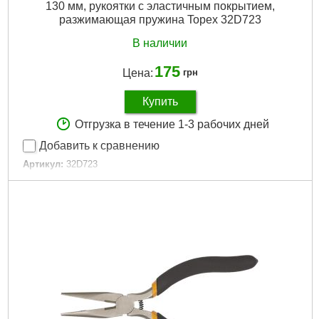
130 мм, рукоятки с эластичным покрытием,
разжимающая пружина Topex 32D723
В наличии
175
Цена:
грн
Купить
Отгрузка в течение 1-3 рабочих дней
Добавить к сравнению
Артикул:
32D723
Код товара:
17.31.45
Длина:
130 мм
Габариты упаковки:
130x60x20 мм
Вес брутто:
150 г
Подробнее...