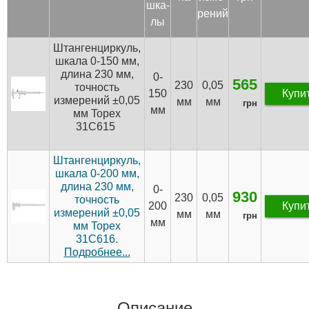
шка­
рений
лы
Штангенциркуль,
шкала 0-150 мм,
длина 230 мм,
0-
565
230
0,05
точность
150
Купи
измерений ±0,05
мм
мм
грн
мм
мм Topex
31C615
Штангенциркуль,
шкала 0-200 мм,
длина 230 мм,
0-
930
230
0,05
точность
200
Купи
измерений ±0,05
мм
мм
грн
мм
мм Topex
31C616.
Подробнее...
Описание