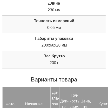
Длина
230 мм
Точность измерений
0,05 мм
Габариты упаковки
200x60x20 мм
Вес брутто
200 г
Варианты товара
Ди­
Точ­
апа­
Дли­
ность
Цена,
Фото
Название
зон
Купи
на
из­ме­
грн