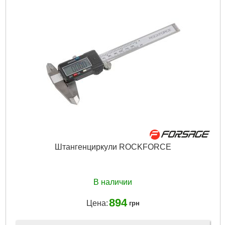
Диапазон шкалы:
0-150 мм
Тип штангенциркуля:
с нониусом
Точность:
±0.02 мм/м
Длина губок, наружное измерение:
41 mm
Длина губок, внутреннее измерение:
13 mm
Габариты упаковки:
280x110x35 мм
Вес брутто:
260 г
Подробнее...
Штангенциркули ROCKFORCE
В наличии
894
Цена:
грн