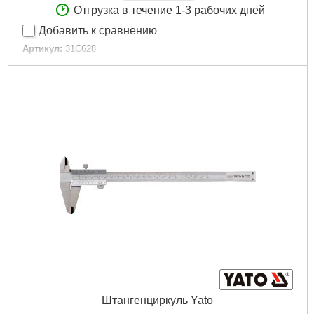
Отгрузка в течение 1-3 рабочих дней
Добавить к сравнению
Артикул:
31C628
Код товара:
17.26.68
Точность измерений:
0,02 мм
Длина:
235 мм
Диапазон шкалы:
0-150 мм
Длина губок, наружное измерение:
40 mm
Длина губок, внутреннее измерение:
11 mm
Габариты упаковки:
245x90x26 мм
Вес брутто:
312 г
Подробнее...
Штангенциркуль Yato