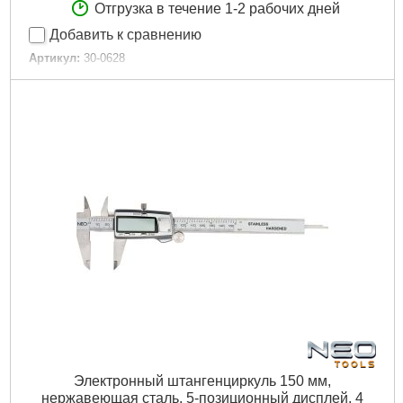
Отгрузка в течение 1-2 рабочих дней
Добавить к сравнению
Артикул:
30-0628
Код товара:
10.50.77
Tип:
Digital
Диапазон измерения:
0-150 мм
Точность измерения:
0,02 мм
Габариты упаковки:
250x90x30 мм
Вес брутто:
29 г
Подробнее...
Электронный штангенциркуль 150 мм,
нержавеющая сталь, 5-позиционный дисплей, 4