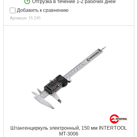
Отгрузка в течение 1-2 рабочих дней
Добавить к сравнению
Артикул:
15-240
Код товара:
10.42.20
Длина шкалы:
150 мм
Точность измерений:
0,01 мм
Габариты упаковки:
250x90x25 мм
Вес брутто:
310 г
Подробнее...
Штангенциркуль электронный, 150 мм INTERTOOL
MT-3006