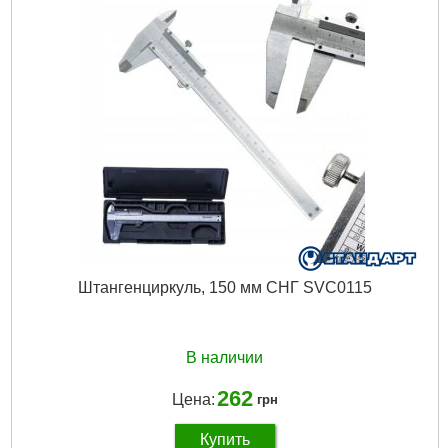
Материал:
полипропилен
Тип:
Ручная
Габариты упаковки:
210x70x5 мм
Вес брутто:
18 г
Подробнее...
Штангенциркуль, 150 мм СНГ SVC0115
В наличии
262
Цена:
грн
Купить