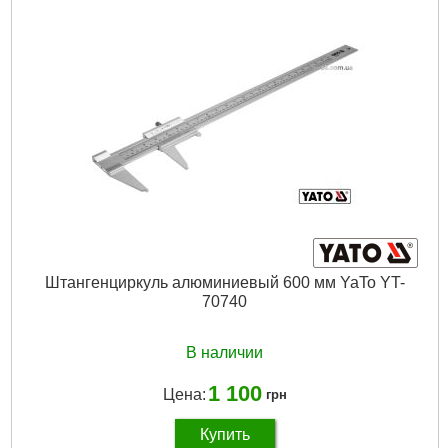
Назначение:
Измерение длины
Материал:
Сталь
Страна-производитель товара:
Польша
Габариты упаковки:
250x90x25 мм
Вес брутто:
324 г
Подробнее...
Штангенциркуль алюминиевый 600 мм YaTo YT-
70740
В наличии
1 100
Цена:
грн
Купить