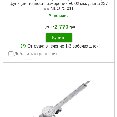
функции, точность измерений ±0.02 мм, длина 237
мм NEO 75-011
В наличии
2 770
Цена:
грн
Купить
Отгрузка в течение 1-3 рабочих дней
Добавить к сравнению
Артикул:
75-011
Код товара:
17.45.26
Длина:
237 мм
Диапазон шкалы:
0-150 мм
Длина губок, наружное измерение:
40 mm
Длина губок, внутреннее измерение:
13 mm
Габариты упаковки:
280x113x30 мм
Вес брутто:
304 г
Подробнее...