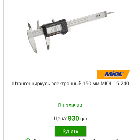
Длина губок, наружное измерение:
54 mm
Длина губок, внутреннее измерение:
20 mm
Габариты упаковки:
310x105x25 мм
Вес брутто:
417 г
Подробнее...
Штангенциркуль электронный 150 мм MIOL 15-240
В наличии
930
Цена:
грн
Купить