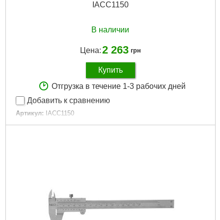
IACC1150
В наличии
2 263
Цена:
грн
Купить
Отгрузка в течение 1-3 рабочих дней
Добавить к сравнению
Артикул:
IACC1150
Код товара:
25.21.77
Тип штангенциркуля:
Цифровой
Расположение губок:
Двухстороннее
Шкала измерений:
Метрическая система (м, см, мм)|
Неметрическая система (дюймы)
Длина измерительной шкалы:
150 мм
Тип инструмента:
Штангенциркуль
Габариты упаковки:
260x80x25 мм
Вес брутто:
500 г