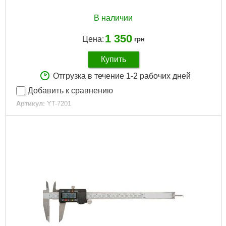
В наличии
1 350
Цена:
грн
Купить
Отгрузка в течение 1-2 рабочих дней
Добавить к сравнению
Артикул:
YT-7201
Код товара:
16.04.15
Тип:
Штангенциркули
Длина:
150 мм
Назначение:
Измерение длины
Материал:
Сталь
Страна-производитель товара:
Польша
Габариты упаковки:
250x90x27 мм
Вес брутто:
338 г
Подробнее...