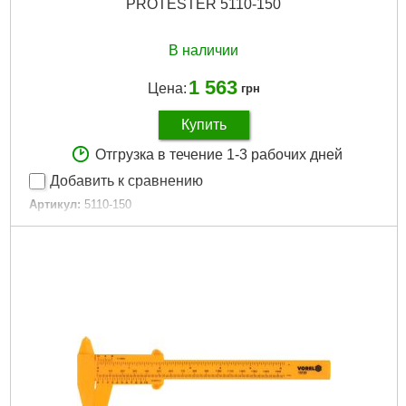
PROTESTER 5110-150
В наличии
1 563
Цена:
грн
Купить
Отгрузка в течение 1-3 рабочих дней
Добавить к сравнению
Артикул:
5110-150
Код товара:
25.43.47
Тип штангенциркуля:
Цифровой
Расположение губок:
Двухстороннее
Шкала измерений:
Метрическая система (м, см, мм)|
Неметрическая система (дюймы)
Длина измерительной шкалы:
150 мм
Тип инструмента:
Штангенциркуль
Тип упаковки:
Пластиковый кейс
Габариты упаковки:
260x110x30 мм
Вес брутто:
395 г