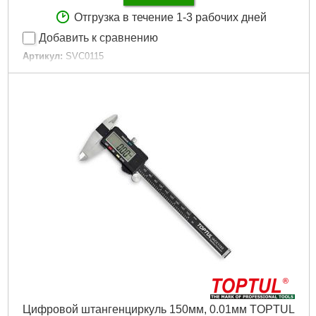
Отгрузка в течение 1-3 рабочих дней
Добавить к сравнению
Артикул:
SVC0115
Код товара:
15.15.64
Тип:
механический
Длина:
150 мм
Габариты упаковки:
245x90x20 мм
Вес брутто:
253 г
Подробнее...
Цифровой штангенциркуль 150мм, 0.01мм TOPTUL