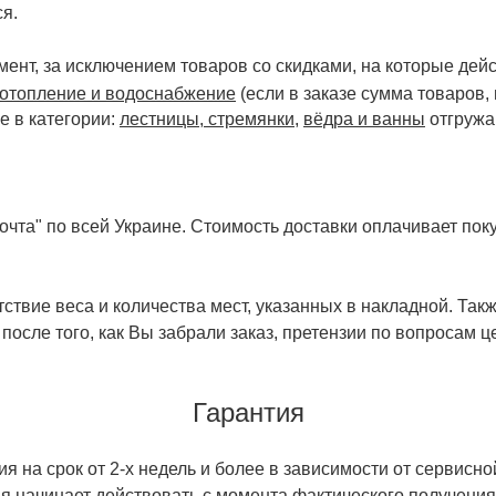
я.
ент, за исключением товаров со скидками, на которые дейст
отопление и водоснабжение
(если в заказе сумма товаров,
е в категории:
лестницы, стремянки
,
вёдра и ванны
отгружа
чта" по всей Украине. Стоимость доставки оплачивает поку
ствие веса и количества мест, указанных в накладной. Так
 после того, как Вы забрали заказ, претензии по вопросам ц
Гарантия
 на срок от 2-х недель и более в зависимости от сервисно
тия начинает действовать с момента фактического получен