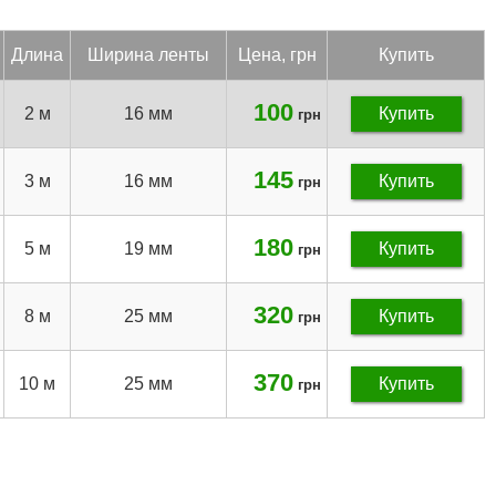
Дли­на
Ши­рина лен­ты
Цена, грн
Купить
100
2 м
16 мм
Купить
грн
145
3 м
16 мм
Купить
грн
180
5 м
19 мм
Купить
грн
320
8 м
25 мм
Купить
грн
370
10 м
25 мм
Купить
грн