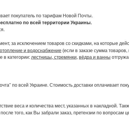
чивает покупатель по тарифам Новой Почты.
есплатно по всей территории Украины.
я.
ент, за исключением товаров со скидками, на которые дейст
отопление и водоснабжение
(если в заказе сумма товаров,
е в категории:
лестницы, стремянки
,
вёдра и ванны
отгружа
чта" по всей Украине. Стоимость доставки оплачивает поку
ствие веса и количества мест, указанных в накладной. Так
 после того, как Вы забрали заказ, претензии по вопросам ц