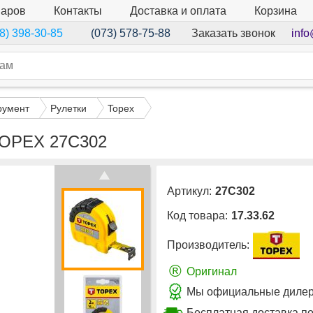
варов
Контакты
Доставка и оплата
Корзина
Заказать звонок
info
8) 398-30-85
(073) 578-75-88
румент
Рулетки
Topex
 TOPEX 27C302
Артикул:
27C302
Код товара:
17.33.62
Производитель:
®
Оригинал
Мы официальные дилеры
Бесплатная доставка по