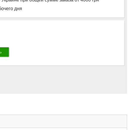
бочего дня
ь