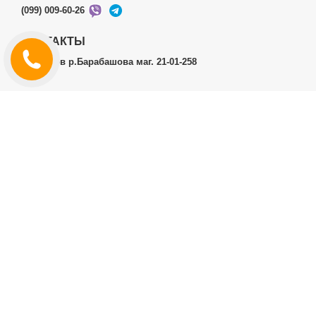
(099) 009-60-26
КОНТАКТЫ
г.Харьков р.Барабашова маг. 21-01-258
ЛИЧНЫЙ КАБИНЕТ
История заказов
Личный Кабинет
ДОПОЛНИТЕЛЬНО
Производители (бренды)
ИНФОРМАЦИЯ
Контакты
Доставка и оплата
Договор публичной оферты