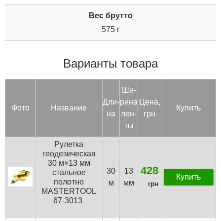
Вес брутто
575 г
Варианты товара
Ши­
Дли­
рина
Цена,
Фото
Название
Купить
на
лен­
грн
ты
Рулетка
геодезическая
30 м×13 мм
428
30
13
стальное
Купить
полотно
м
мм
грн
MASTERTOOL
67-3013