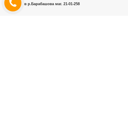
г.Харьков р.Барабашова маг. 21-01-258
ЛИЧНЫЙ КАБИНЕТ
История заказов
Личный Кабинет
ДОПОЛНИТЕЛЬНО
Производители (бренды)
ИНФОРМАЦИЯ
Контакты
Доставка и оплата
Договор публичной оферты
RT.CO.UA