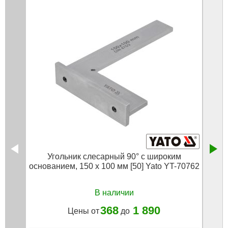
Угольник слесарный 90° с широким
Уголь
основанием, 150 х 100 мм [50] Yato YT-70762
В наличии
368
1 890
Цены от
до