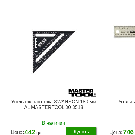
Размеры угол
Габариты уп
Вес брутто:
1
Угольник плотника SWANSON 180 мм
Угольн
AL MASTERTOOL 30-3518
В наличии
442
746
Купить
Цена:
Цена:
грн