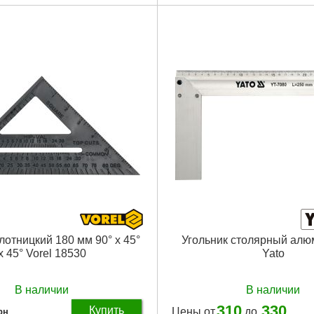
лотницкий 180 мм 90° х 45°
Угольник столярный ал
х 45° Vorel 18530
Yato
В наличии
В наличии
310
330
Купить
Цены от
до
рн