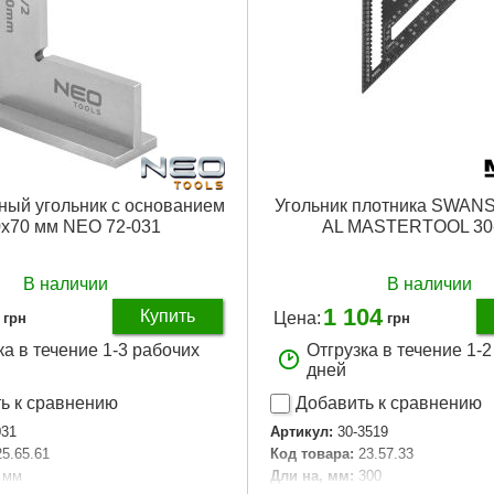
ный угольник с основанием
Угольник плотника SWAN
x70 мм NEO 72-031
AL MASTERTOOL 30
В наличии
В наличии
1 104
Купить
Цена:
грн
грн
ка в течение 1-3 рабочих
Отгрузка в течение 1-
дней
ь к сравнению
Добавить к сравнению
031
Артикул:
30-3519
25.65.61
Код товара:
23.57.33
 мм
Дли на, мм:
300