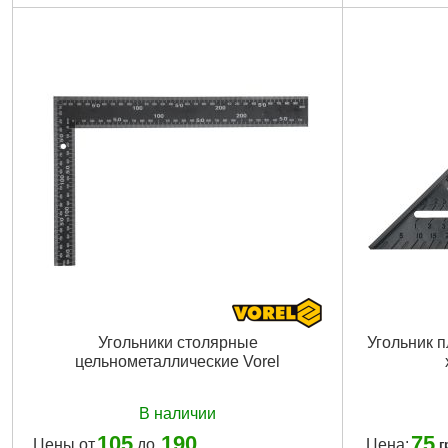
Вес брутто:
1,500 г
Подробнее...
Угольники столярные
Угольник п
цельнометаллические Vorel
В наличии
105
190
75
Цены от
до
Цена:
г