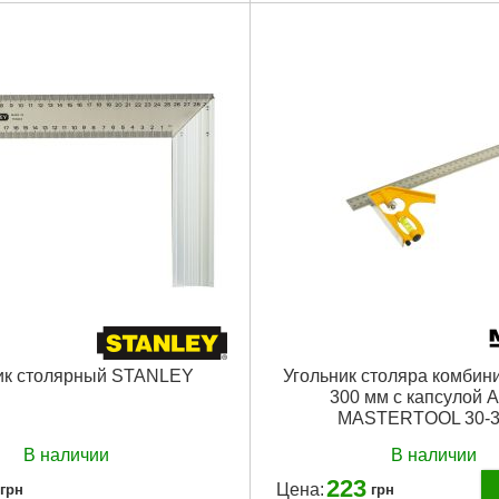
ка (L x W):
100 x 70 мм
Габариты упаковки:
300x300x2
аковки:
100x70x30 мм
Вес брутто:
530 г
00 г
Подробнее...
Подробнее...
ик столярный STANLEY
Угольник столяра комби
300 мм с капсулой 
MASTERTOOL 30-3
В наличии
В наличии
223
Цена:
грн
грн