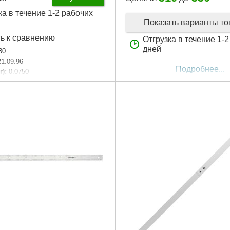
ка в течение 1-2 рабочих
Показать варианты т
ь к сравнению
Отгрузка в течение 1-
дней
30
21.09.96
Подробнее...
г):
0.0750
Сто восемьдесят
BS
аковки:
260x130x20 мм
4 г
Подробнее...