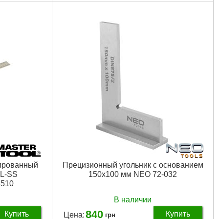
0 мм
Ширина, мм:
230
Угол измерения, °:
0-180
Габариты упаковки:
530x90x10 мм
Вес брутто:
185 г
Подробнее...
нированный
Прецизионный угольник с основанием
AL-SS
150x100 мм NEO 72-032
510
В наличии
840
Купить
Купить
Цена:
грн