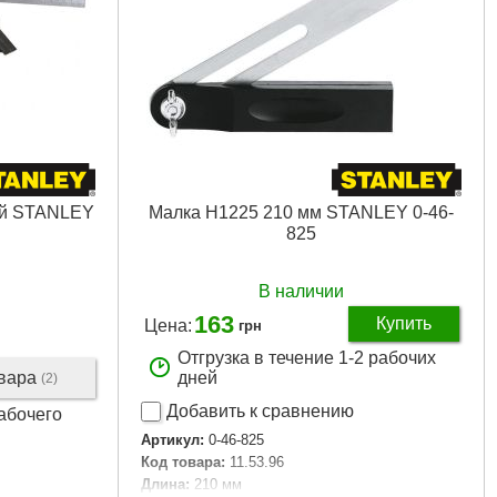
ый STANLEY
Малка H1225 210 мм STANLEY 0-46-
825
В наличии
163
Купить
Цена:
грн
Отгрузка в течение 1-2 рабочих
овара
дней
(2)
Добавить к сравнению
рабочего
Артикул:
0-46-825
Код товара:
11.53.96
Длина:
210 мм