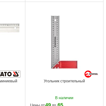
Габариты упаковки:
278x89x20 мм
Вес брутто:
93 г
Подробнее...
юминиевый
Угольник строительный
В наличии
49
65
Цены от
до