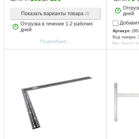
Отгруз
Показать варианты товара
дней
(2)
Добавит
Отгрузка в течение 1-2 рабочих
дней
Артикул:
185
Код товара:
Подробнее...
Вес брутто (к
Длина [мм]:
Материал:
A
Вес [г]:
75
Габариты уп
Вес брутто:
7