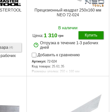
MASTERTOOL
Прецизионный квадрат 250x160 мм
NEO 72-024
В наличии
1 310
Купить
Цена:
грн
Отгрузка в течение 1-3 рабочих
овара
дней
(4)
Добавить к сравнению
2 рабочих
Артикул:
72-024
Код товара:
25.61.35
Размеры уголка:
250 x 160 мм
Габариты упаковки:
278x183x42 мм
Вес брутто:
863 г
Подробнее...