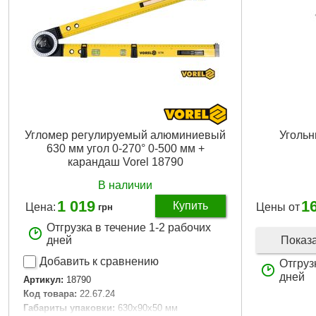
Угломер регулируемый алюминиевый
Угольн
630 мм угол 0-270° 0-500 мм +
карандаш Vorel 18790
В наличии
1 019
1
Купить
Цена:
Цены от
грн
Отгрузка в течение 1-2 рабочих
Показ
дней
Добавить к сравнению
Отгруз
дней
Артикул:
18790
Код товара:
22.67.24
Габариты упаковки:
630x90x50 мм