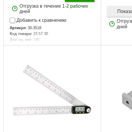
Отгрузка в течение 1-2 рабочих
Показ
дней
Добавить к сравнению
Отгруз
дней
Артикул:
30-3518
Код товара:
23.57.30
Дли на, мм:
180
Габариты упаковки:
180x180x20 мм
Вес брутто:
210 г
Подробнее...