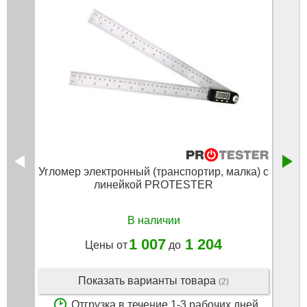
Угломер электронный (транспортир, малка) с
линейкой PROTESTER
основ
В наличии
1 007
1 204
Цены от
до
Показать варианты товара
(2)
Отгрузка в течение 1-3 рабочих дней