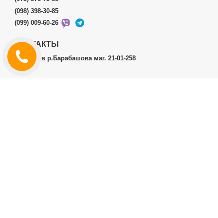
(098) 398-30-85
(099) 009-60-26
КОНТАКТЫ
г.Харьков р.Барабашова маг. 21-01-258
ЛИЧНЫЙ КАБИНЕТ
История заказов
Личный Кабинет
ДОПОЛНИТЕЛЬНО
Производители (бренды)
ИНФОРМАЦИЯ
Контакты
Доставка и оплата
Договор публичной оферты