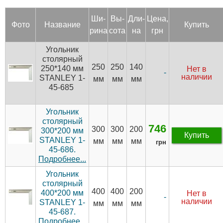
Ши­
Вы­
Дли­
Цена,
Фото
Название
Купить
рина
сота
на
грн
Угольник
столярный
250
250
140
250*140 мм
Нет в
-
наличии
STANLEY 1-
мм
мм
мм
45-685
Угольник
столярный
746
300
300
200
300*200 мм
Купить
STANLEY 1-
мм
мм
мм
грн
45-686.
Подробнее...
Угольник
столярный
400
400
200
400*200 мм
Нет в
-
наличии
STANLEY 1-
мм
мм
мм
45-687.
Подробнее...