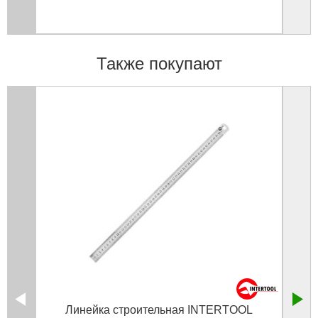
Также покупают
Линейка строительная INTERTOOL
Угол