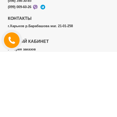
(098) 398-30-85
(099) 009-60-26
КОНТАКТЫ
г.Харьков р.Барабашова маг. 21-01-258
ЛИЧНЫЙ КАБИНЕТ
История заказов
Личный Кабинет
ДОПОЛНИТЕЛЬНО
Производители (бренды)
ИНФОРМАЦИЯ
Контакты
Доставка и оплата
Договор публичной оферты