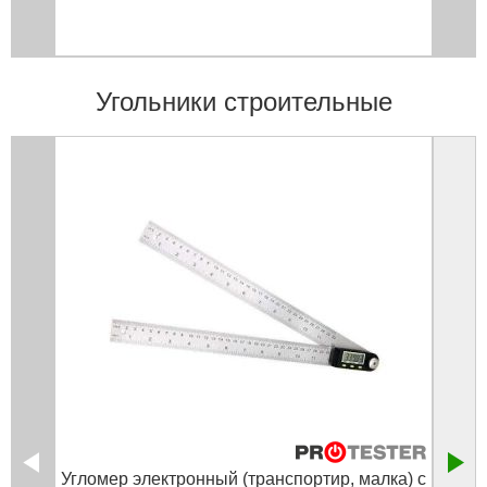
Угольники строительные
Угломер электронный (транспортир, малка) с
Угл