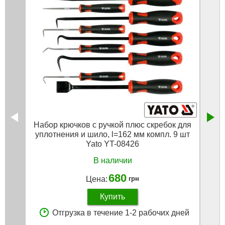
Набор крючков с ручкой плюс скребок для
Ком
уплотнения и шило, l=162 мм компл. 9 шт
се
Yato YT-08426
В наличии
680
Цена:
грн
Купить
Отгрузка в течение 1-2 рабочих дней