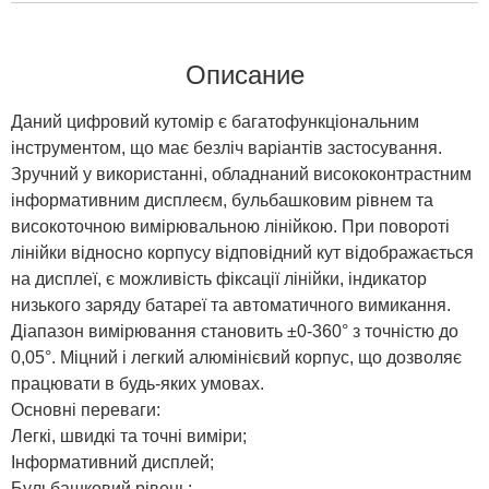
Описание
Даний цифровий кутомір є багатофункціональним
інструментом, що має безліч варіантів застосування.
Зручний у використанні, обладнаний висококонтрастним
інформативним дисплеєм, бульбашковим рівнем та
високоточною вимірювальною лінійкою. При повороті
лінійки відносно корпусу відповідний кут відображається
на дисплеї, є можливість фіксації лінійки, індикатор
низького заряду батареї та автоматичного вимикання.
Діапазон вимірювання становить ±0-360° з точністю до
0,05°. Міцний і легкий алюмінієвий корпус, що дозволяє
працювати в будь-яких умовах.
Основні переваги:
Легкі, швидкі та точні виміри;
Інформативний дисплей;
Бульбашковий рівень;