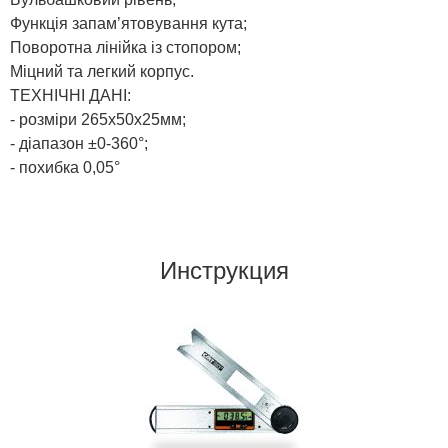
Функція запам’ятовування кута;
Поворотна лінійка із стопором;
Міцний та легкий корпус.
ТЕХНІЧНІ ДАНІ:
- розміри 265x50x25мм;
- діапазон ±0-360°;
- похибка 0,05°
Инструкция