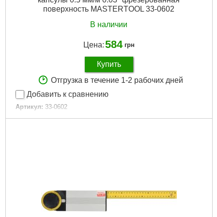
поверхность MASTERTOOL 33-0602
В наличии
584
Цена:
грн
Купить
Отгрузка в течение 1-2 рабочих дней
Добавить к сравнению
Артикул:
33-0602
Код товара:
22.94.05
Дли на, мм:
600
Количество капсул:
2
Опция:
Зеркало
Фрезерованная поверхность:
да
Ручки:
нет
Магнит:
нет
Габариты упаковки:
595x45x25 мм
Вес брутто:
460 г
Подробнее...