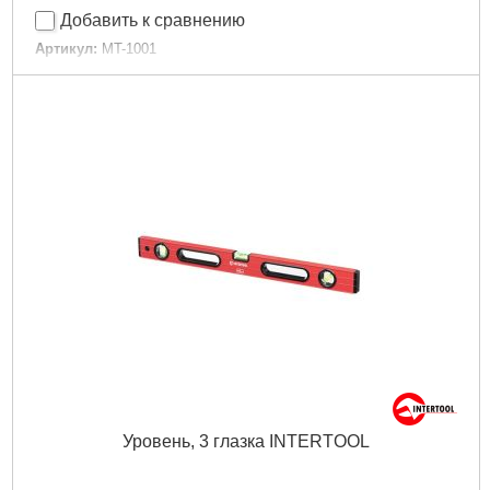
Добавить к сравнению
Артикул:
MT-1001
Код товара:
10.01.19
Дли­на:
230 мм
Страна-производитель:
Китай
Материал изготовления:
пластик
Tип:
уровень магнитный
Габариты упаковки:
230x60x20 мм
Вес брутто:
85 г
Подробнее...
Уровень, 3 глазка INTERTOOL