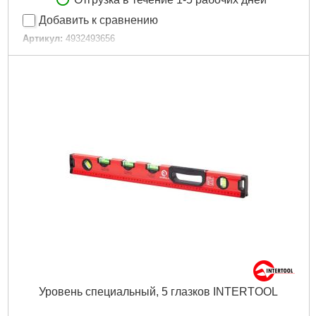
Добавить к сравнению
Артикул:
4932493656
Код товара:
29.40.77
Источник питания:
2хААА
Габариты упаковки:
90x70x50 мм
Вес брутто:
150 г
Подробнее...
Уровень специальный, 5 глазков INTERTOOL