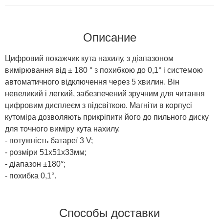
Описание
Цифровий покажчик кута нахилу, з діапазоном
вимірювання від ± 180 ° з похибкою до 0,1° і системою
автоматичного відключення через 5 хвилин. Він
невеликий і легкий, забезпечений зручним для читання
цифровим дисплеєм з підсвіткою. Магніти в корпусі
кутоміра дозволяють прикріпити його до пильного диску
для точного виміру кута нахилу.
- потужність батареї 3 V;
- розміри 51x51x33мм;
- діапазон ±180°;
- похибка 0,1°.
Способы доставки