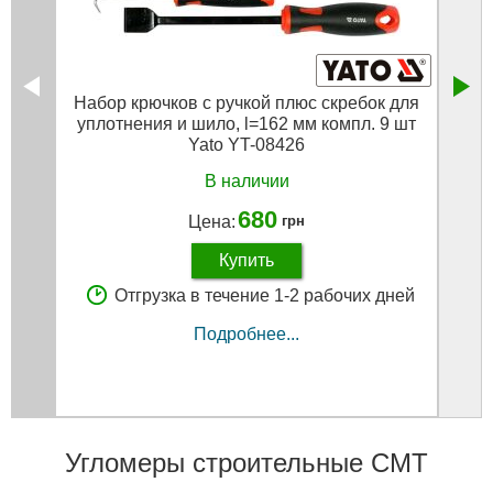
Набор крючков с ручкой плюс скребок для
Ком
уплотнения и шило, l=162 мм компл. 9 шт
се
Yato YT-08426
В наличии
680
Цена:
грн
Купить
Отгрузка в течение 1-2 рабочих дней
Подробнее...
Угломеры строительные CMT