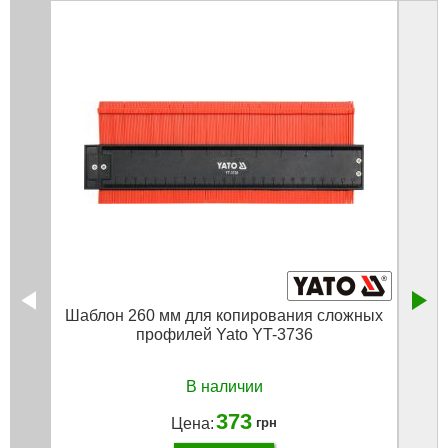
Шаблон 260 мм для копирования сложных
Пан
профилей Yato YT-3736
38.5 
В наличии
373
Цена:
грн