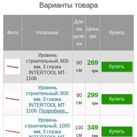
Варианты товара
Дли­
на
Цена,
Фото
Название
Купить
уров­
грн
ня
Уровень
строительный, 600
269
60
Купить
мм, 3 глазка
см
грн
INTERTOOL MT-
1106
Уровень
строительный, 800
299
80
Купить
мм, 3 глазка
см
грн
INTERTOOL MT-
1108.
Подробнее...
Уровень
строительный, 1000
349
100
Купить
мм, 3 глазка
см
грн