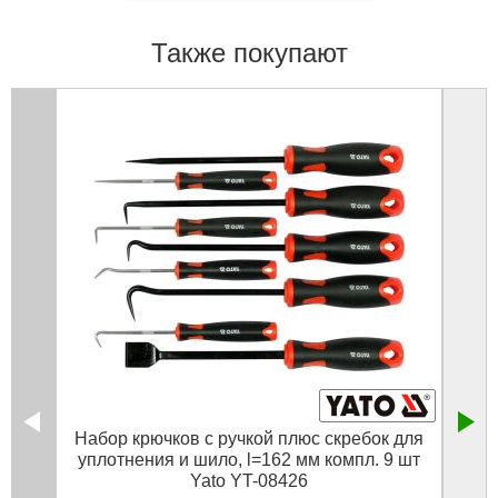
Также покупают
Набор крючков с ручкой плюс скребок для
Ком
уплотнения и шило, l=162 мм компл. 9 шт
се
Yato YT-08426