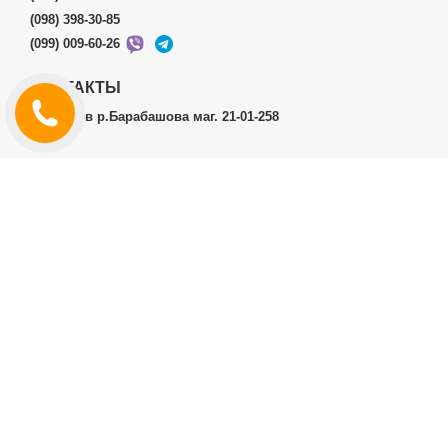
(098) 398-30-85
(099) 009-60-26
КОНТАКТЫ
г.Харьков р.Барабашова маг. 21-01-258
ЛИЧНЫЙ КАБИНЕТ
История заказов
Личный Кабинет
ДОПОЛНИТЕЛЬНО
Производители (бренды)
ИНФОРМАЦИЯ
Контакты
Доставка и оплата
Договор публичной оферты