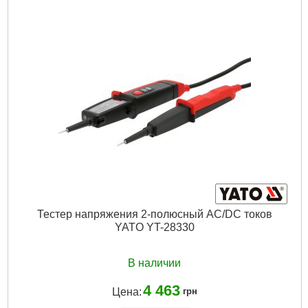
Материал:
Пластмасса
Габариты упаковки:
110x70x45 мм
Вес брутто:
63 г
Подробнее...
Тестер напряжения 2-полюсный AC/DC токов
YATO YT-28330
В наличии
4 463
Цена:
грн