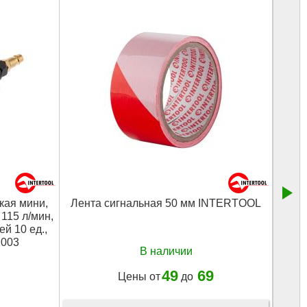
ая мини,
Лента сигнальная 50 мм INTERTOOL
Ди
 115 л/мин,
з
й 10 ед.,
1003
В наличии
49
69
Цены от
до