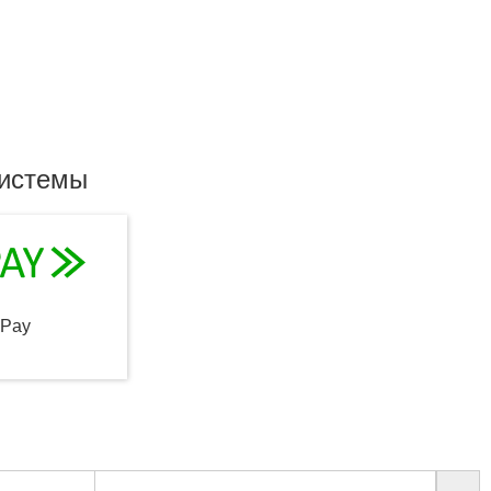
системы
qPay