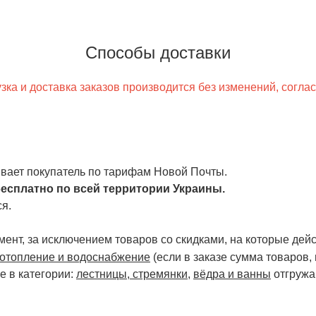
Способы доставки
ка и доставка заказов производится без изменений, согла
чивает покупатель по тарифам Новой Почты.
есплатно по всей территории Украины.
я.
ент, за исключением товаров со скидками, на которые дейст
отопление и водоснабжение
(если в заказе сумма товаров,
е в категории:
лестницы, стремянки
,
вёдра и ванны
отгружа