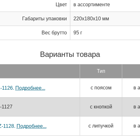
Цвет
в ассортименте
Габариты упаковки
220x180x10 мм
Вес брутто
95 г
Варианты товара
Тип
с поясом
в 
Z-1126.
Подробнее...
Z-1127
с кнопкой
в 
с липучкой
в 
Z-1128.
Подробнее...