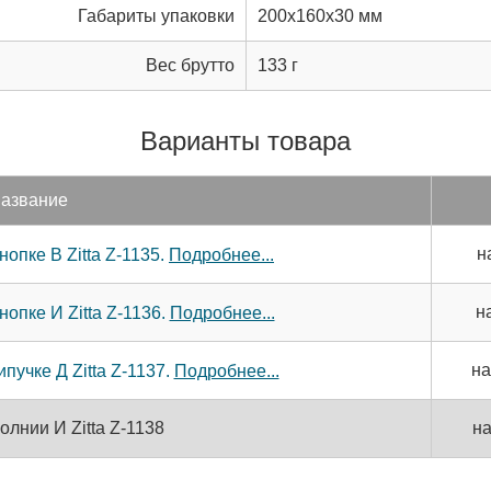
Габариты упаковки
200x160x30 мм
Вес брутто
133 г
Варианты товара
азвание
н
опке В Zitta Z-1135.
Подробнее...
н
опке И Zitta Z-1136.
Подробнее...
на
пучке Д Zitta Z-1137.
Подробнее...
лнии И Zitta Z-1138
н