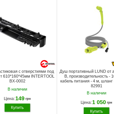
стиковая с отверстиями под
Душ портативный LUND от а
нт 610*160*45мм INTERTOOL
В, производительность - 1
BX-0002
кабель питания - 4 м, шланг 
82991
В наличии
В наличии
149
Цена:
грн
1 050
Цена:
грн
Купить
Купить