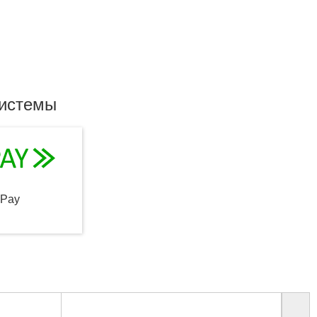
системы
qPay