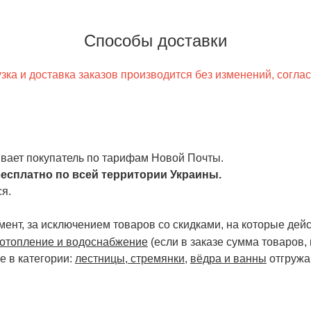
Способы доставки
ка и доставка заказов производится без изменений, согла
чивает покупатель по тарифам Новой Почты.
есплатно по всей территории Украины.
я.
ент, за исключением товаров со скидками, на которые дейст
отопление и водоснабжение
(если в заказе сумма товаров,
е в категории:
лестницы, стремянки
,
вёдра и ванны
отгружа