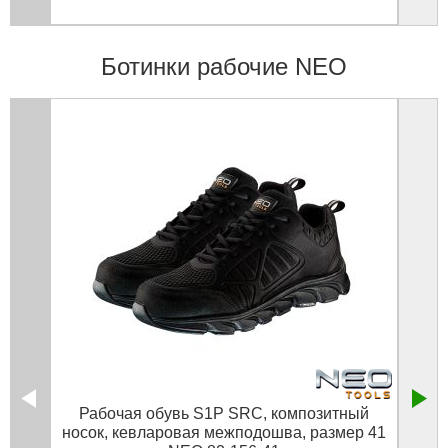
Ботинки рабочие NEO
Рабочая обувь S1P SRC, композитный
Рабо
носок, кевларовая межподошва, размер 41