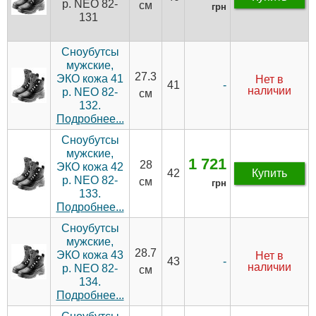
р. NEO 82-
см
грн
131
Сноубутсы
мужские,
27.3
ЭКО кожа 41
Нет в
-
41
наличии
р. NEO 82-
см
132.
Подробнее...
Сноубутсы
мужские,
1 721
28
ЭКО кожа 42
42
Купить
р. NEO 82-
см
грн
133.
Подробнее...
Сноубутсы
мужские,
28.7
ЭКО кожа 43
Нет в
-
43
наличии
р. NEO 82-
см
134.
Подробнее...