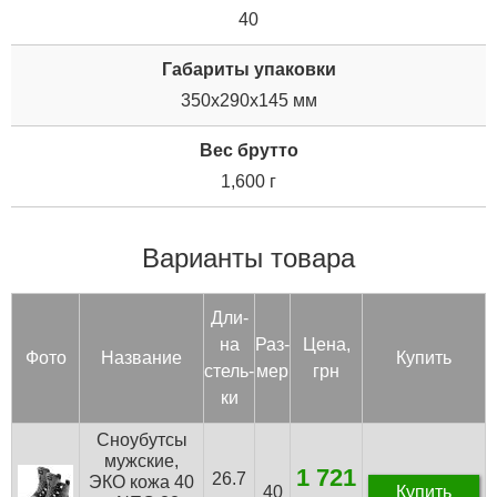
40
Габариты упаковки
350x290x145 мм
Вес брутто
1,600 г
Варианты товара
Дли­
на
Раз­
Цена,
Фото
Название
Купить
стель­
мер
грн
ки
Сноубутсы
мужские,
1 721
26.7
ЭКО кожа 40
40
Купить