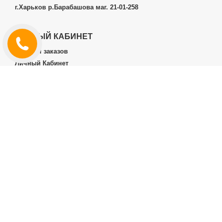
г.Харьков р.Барабашова маг. 21-01-258
ЛИЧНЫЙ КАБИНЕТ
История заказов
Личный Кабинет
ДОПОЛНИТЕЛЬНО
Производители (бренды)
ИНФОРМАЦИЯ
Контакты
Доставка и оплата
Договор публичной оферты
RT.CO.UA