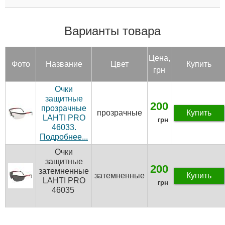
Варианты товара
Цена,
Фото
Название
Цвет
Купить
грн
Очки
защитные
200
прозрачные
прозрачные
Купить
LAHTI PRO
грн
46033.
Подробнее...
Очки
защитные
200
затемненные
затемненные
Купить
LAHTI PRO
грн
46035