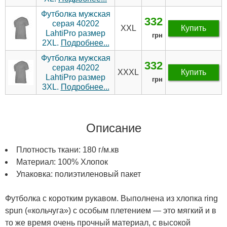
Футболка мужская
332
серая 40202
XXL
Купить
LahtiPro размер
грн
2XL.
Подробнее...
Футболка мужская
332
серая 40202
XXXL
Купить
LahtiPro размер
грн
3XL.
Подробнее...
Описание
Плотность ткани: 180 г/м.кв
Материал: 100% Хлопок
Упаковка: полиэтиленовый пакет
Футболка с коротким рукавом. Выполнена из хлопка ring
spun («кольчуга») с особым плетением — это мягкий и в
то же время очень прочный материал, с высокой