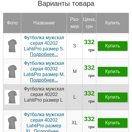
Варианты товара
Раз­
Цена,
Фото
Название
Купить
мер
грн
Футболка мужская
332
серая 40202
S
Купить
LahtiPro размер S.
грн
Подробнее...
Футболка мужская
332
серая 40202
M
Купить
LahtiPro размер M.
грн
Подробнее...
Футболка мужская
332
серая 40202
L
Купить
LahtiPro размер L
грн
Футболка мужская
332
серая 40202
XL
Купить
LahtiPro размер
грн
XL.
Подробнее...