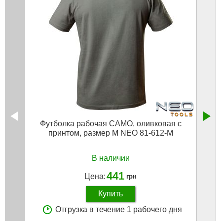
Футболка рабочая CAMO, оливковая с
Футб
принтом, размер M NEO 81-612-M
см х
В наличии
441
Цена:
грн
Купить
Отгрузка в течение 1 рабочего дня