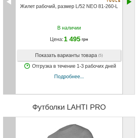
Жилет рабочий, pазмер L/52 NEO 81-260-L
Пол
В наличии
1 495
Цена:
грн
Показать варианты товара
(5)
Отгрузка в течение 1-3 рабочих дней
Подробнее...
Футболки LAHTI PRO