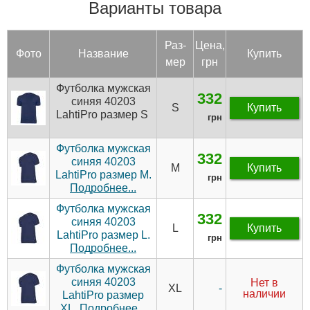
Варианты товара
Раз­
Цена,
Фото
Название
Купить
мер
грн
Футболка мужская
332
синяя 40203
S
Купить
LahtiPro размер S
грн
Футболка мужская
332
синяя 40203
M
Купить
LahtiPro размер M.
грн
Подробнее...
Футболка мужская
332
синяя 40203
L
Купить
LahtiPro размер L.
грн
Подробнее...
Футболка мужская
синяя 40203
Нет в
-
XL
наличии
LahtiPro размер
XL.
Подробнее...