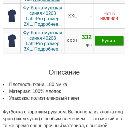
Футболка мужская
синяя 40203
Нет в
-
XXL
наличии
LahtiPro размер
2XL.
Подробнее...
Футболка мужская
332
синяя 40203
XXXL
Купить
LahtiPro размер
грн
3XL.
Подробнее...
Описание
Плотность ткани: 180 г/м.кв
Материал: 100% Хлопок
Упаковка: полиэтиленовый пакет
Футболка с коротким рукавом. Выполнена из хлопка ring
spun («кольчуга») с особым плетением — это мягкий и в
то же время очень прочный материал, с высокой