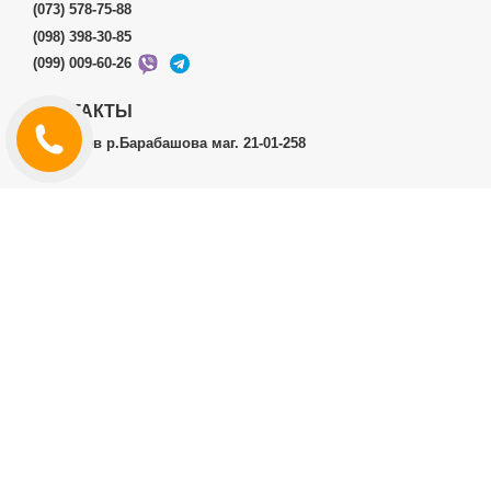
(073) 578-75-88
(098) 398-30-85
(099) 009-60-26
КОНТАКТЫ
г.Харьков р.Барабашова маг. 21-01-258
ЛИЧНЫЙ КАБИНЕТ
История заказов
Личный Кабинет
ДОПОЛНИТЕЛЬНО
Производители (бренды)
ИНФОРМАЦИЯ
Контакты
Доставка и оплата