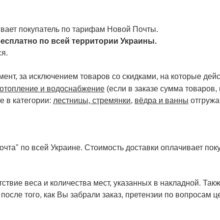
чивает покупатель по тарифам Новой Почты.
есплатно по всей территории Украины.
я.
ент, за исключением товаров со скидками, на которые дейст
отопление и водоснабжение
(если в заказе сумма товаров,
е в категории:
лестницы, стремянки
,
вёдра и ванны
отгружа
чта" по всей Украине. Стоимость доставки оплачивает поку
ствие веса и количества мест, указанных в накладной. Так
 после того, как Вы забрали заказ, претензии по вопросам ц