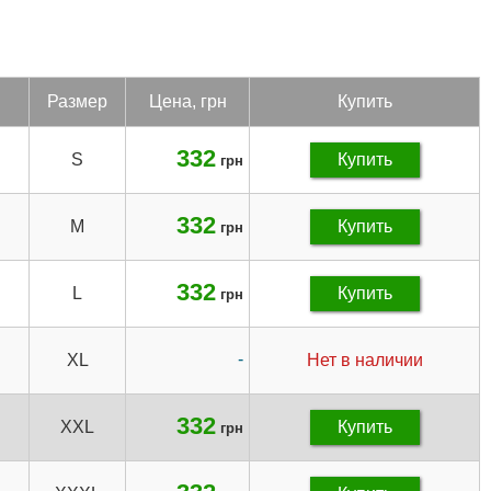
Раз­мер
Цена, грн
Купить
332
S
Купить
грн
332
M
Купить
грн
332
L
Купить
грн
-
XL
Нет в наличии
332
XXL
Купить
грн