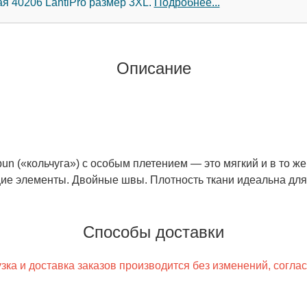
я 40206 LahtiPro размер 3XL.
Подробнее...
Описание
pun («кольчуга») с особым плетением — это мягкий и в то ж
щие элементы. Двойные швы. Плотность ткани идеальна дл
Способы доставки
ка и доставка заказов производится без изменений, согла