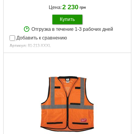
2 230
Цена:
грн
Купить
Отгрузка в течение 1-3 рабочих дней
Добавить к сравнению
Артикул:
81-213-XXXL
Код товара:
25.63.37
Состав материала:
60% хлопок, 37% полиэстр, 3% эластан
Размер одежды:
XXXL/58
Полная длина:
80 см
Длина рукава по внешнему краю:
73 см
Ширина грудная клетка:
65 см
Ширина низа:
65 см
Подробнее...