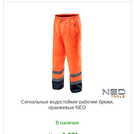
Код товара:
10.55.17
Рвзмер:
XL
Цвет:
лимонный
Габариты упаковки:
245x205x10 мм
Вес брутто:
80 г
Подробнее...
Сигнальные водостойкие рабочие брюки,
оранжевые NEO
В наличии