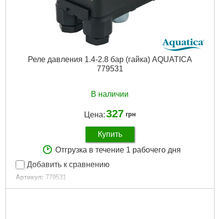
Реле давления 1.4-2.8 бар (гайка) AQUATICA
779531
В наличии
327
Цена:
грн
Купить
Отгрузка в течение 1 рабочего дня
Добавить к сравнению
Артикул:
779531
Код товара:
19.47.94
Tип:
реле давления
Мощность, Вт:
1500
Напряжение:
U 1 ~ 230 ± 10% В