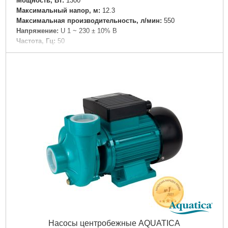
Мощность, Вт:
1300
Максимальный напор, м:
12.3
Максимальная производительность, л/мин:
550
Напряжение:
U 1 ~ 230 ± 10% В
Частота, Гц:
50
Вал двигателя:
Нержавеющая сталь AISI 304
Рабочее колесо:
Нержавеющая сталь AISI 304
Тип двигателя:
Асинхронный, бесшумный
Обмотка статора двигателя:
Медь
Класс изоляции:
Н
Класс защиты:
IP44
Дли на, мм:
335
Максимально допустимое давление, бар:
10
Материал корпуса:
Чугун
Максимальная температура перекачиваемой жидкости,
°C:
110
Максимальная температура окружающей среды, °C:
40
Высота, мм:
300
Диаметр твердых частиц во взвешенном состоянии,
мм:
0.2
Вес брутто (единицы), кг:
29.2
Объем единицы, м³:
0,042
Насосы центробежные AQUATICA
Длина упаковки, мм:
393