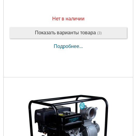
Ширина упаковки, мм:
338
Высота упаковки, мм:
293
Габариты упаковки:
415x400x290 мм
Нет в наличии
Вес брутто:
34,800 г
Показать варианты товара
(3)
Подробнее...
Подробнее...