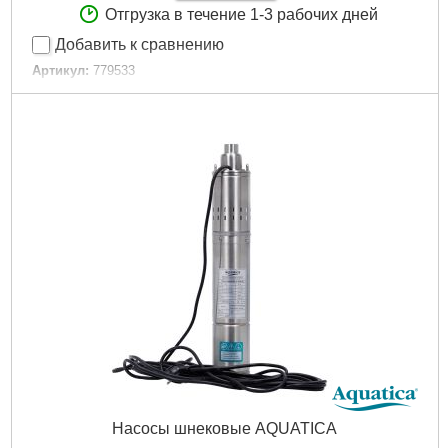
Отгрузка в течение 1-3 рабочих дней
Добавить к сравнению
Артикул:
779533
Код товара:
19.47.92
Tип:
Реле давления
Гарантия, мес:
24
Мощность, Вт:
1100
Напряжение:
U 1 ~ 230 ± 10% В
Класс защиты:
IP65
Рабочее давление, бар:
0.0-9.8
Сила тока, А:
10
Резьбовое соединение, " (дюйм):
1/4 М
Вес брутто (единицы), кг:
0.28
Вес нетто (единицы), кг:
0.26
Длина упаковки, мм:
120
Ширина упаковки, мм:
100
Высота упаковки, мм:
90
Габариты упаковки:
120x1x90 мм
Вес брутто:
340 г
Насосы шнековые AQUATICA
Подробнее...