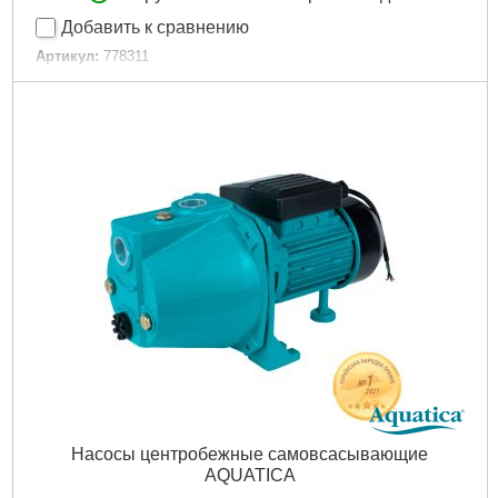
Добавить к сравнению
Артикул:
778311
Код товара:
23.38.82
Tип:
вихревые
Гарантия, мес:
18
Мощность, Вт:
750
Максимальный напор, м:
58
Максимальная производительность, л/мин:
45
Диаметр скважины, мм:
от 120 до 150
Напряжение:
U 1 ~ 230 ± 10% В
Частота, Гц:
50
Класс изоляции:
F
Класс защиты:
IP68
Длина кабеля, м:
10
Перекачиваемая жидкость:
Содержание
абразивосодержащих примесей (песка, глины, извести и т.д.):
не более 0.25%
Диаметр напорного патрубка DN2, " (дюйм):
1
Диаметр, мм:
96
Насосы центробежные самовсасывающие
Максимальная глубина погружения под зеркало воды,
AQUATICA
м:
60 м