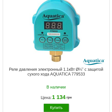
Резьба:
Соединение резьбовое — 1/4"М
Подробнее...
Особенности:
Радиальное расположение штуцера
Вес брутто (единицы), кг:
0.091
Габариты упаковки:
70x55x30 мм
Вес брутто:
77 г
Подробнее...
Реле давления электронный 1.1кВт Ø¼" с защитой
сухого хода AQUATICA 779533
В наличии
1 134
Цена:
грн
Купить