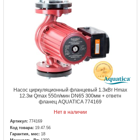
Материал:
Butyl
Диаметр, мм:
90 (горловина)
Объем резервуара, л:
50-60
Максимальная температура перекачиваемой жидкости,
°C:
99
Вес брутто (единицы), кг:
0.701
Объем единицы, м³:
0.002549
Подробнее...
Насос циркуляционный фланцевый 1.3кВт Hmax
12.3м Qmax 550л/мин DN65 300мм + ответн
фланец AQUATICA 774169
Нет в наличии
Артикул:
774169
Код товара:
19.47.56
Гарантия, мес:
18