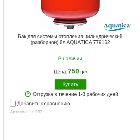
Максимально допустимое давление, бар:
до 10
Максимальная температура перекачиваемой жидкости,
°C:
+60
Максимальная температура окружающей среды, °C:
+40
Ширина, мм:
100
Бак для системы отопления цилиндрический
Высота, мм:
100
(разборной) 8л AQUATICA 779162
Вес брутто (единицы), кг:
0.754
Объем единицы, м³:
0.0027
Габариты упаковки:
150x100x70 мм
В наличии
Вес брутто:
460 г
750
Цена:
грн
Подробнее...
Купить
Отгрузка в течение 1-3 рабочих дней
Добавить к сравнению
Артикул:
779162
Код товара:
19.73.25
Объем бака:
8 л
Высота:
333 мм
Торговая марка:
Aquatica