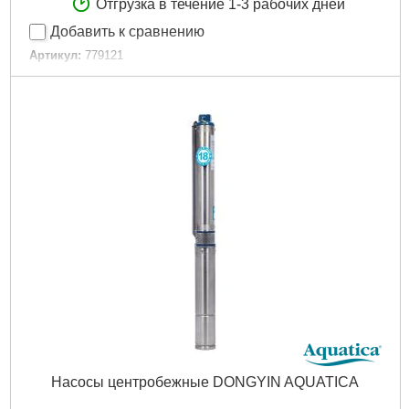
Отгрузка в течение 1-3 рабочих дней
Добавить к сравнению
Артикул:
779121
Код товара:
19.50.15
Объем бака:
24 л
Торговая марка:
Aquatica
Гарантия, мес:
18
Тип:
Гидроаккумулятор горизонтальный
Максимальная температура перекачиваемой
жидкости:
99°C
Максимальная температура окружающей среды:
40°C
Диаметр всасывающего патрубка:
1"
Максимально допустимое давление:
8 бар
Материал корпуса:
Сталь окрашенная
Тип корпуса:
Горизонтальный цилиндрический закругленный
Диаметр горловины:
90 мм
Масса:
3.8 кг
Длина:
445 мм
Высота:
294 мм
Габариты упаковки:
460x210x315 мм
Насосы центробежные DONGYIN AQUATICA
Вес брутто:
4,650 г