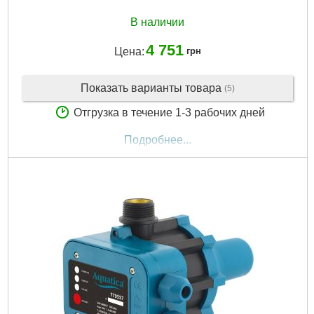
Максимальная температура перекачиваемой жидкости,
°C:
35
В наличии
Диаметр твердых частиц во взвешенном состоянии,
мм:
0.2
4 751
Цена:
грн
Вес брутто (единицы), кг:
11.25
Габариты упаковки:
540x200x200 мм
Вес брутто:
10,800 г
Показать варианты товара
(5)
Отгрузка в течение 1-3 рабочих дней
Подробнее...
Подробнее...