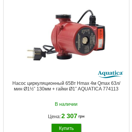
Материал:
Нержавеющая сталь
Габариты упаковки:
240x60x60 мм
Вес брутто:
1,640 г
Подробнее...
Насос циркуляционный 65Вт Hmax 4м Qmax 63л/
мин Ø1½" 130мм + гайки Ø1" AQUATICA 774113
В наличии
2 307
Цена:
грн
Купить