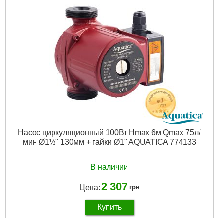
Частота, Гц:
50
Класс защиты:
IP44
Резьба:
1/4"F
Регулировка давления, бар:
Рвкл 1.4 бар/Рвыкл 2.8 бар
Максимальная температура окружающей среды, °C:
40
Особенности:
Реле давления может работать только
совместно с гидроаккумулятором
Вес брутто (единицы), кг:
0.43
Габариты упаковки:
105x105x65 мм
Вес брутто:
418 г
Подробнее...
Насос циркуляционный 100Вт Hmax 6м Qmax 75л/
мин Ø1½" 130мм + гайки Ø1" AQUATICA 774133
В наличии
2 307
Цена:
грн
Купить