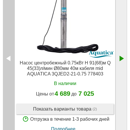
Насос центробежный 0.75кВт H 91(68)м Q
Насо
45(33)л/мин Ø80мм 40м кабеля mid
45(3
AQUATICA 3QJED2-21-0.75 778403
В наличии
4 689
7 025
Цены от
до
Показать варианты товара
(2)
Отгрузка в течение 1-3 рабочих дней
Подробнее...