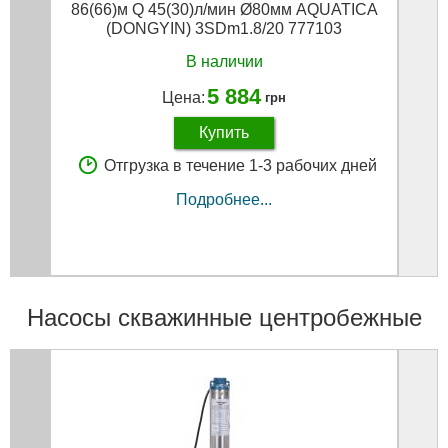
86(66)м Q 45(30)л/мин Ø80мм AQUATICA
111(
(DONGYIN) 3SDm1.8/20 777103
AQUA
В наличии
5 884
Цена:
грн
Купить
Отгрузка в течение 1-3 рабочих дней
Подробнее...
Насосы скважинные центробежные